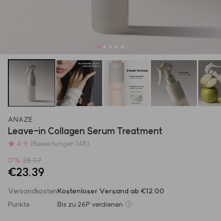
ANAZE
Leave-in Collagen Serum Treatment
4.9
(Bewertungen 148)
17
%
28.07
€23.39
Versandkosten
Kostenloser Versand ab €12.00
Punkte
Bis zu
26P
verdienen