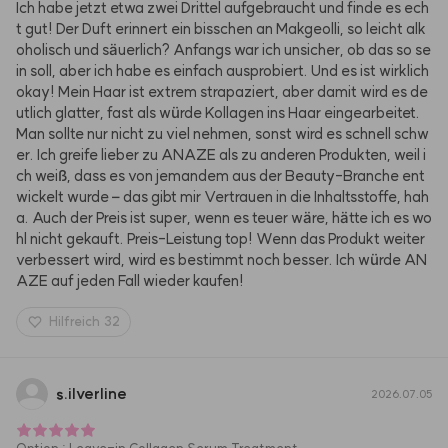
Ich habe jetzt etwa zwei Drittel aufgebraucht und finde es ech
t gut! Der Duft erinnert ein bisschen an Makgeolli, so leicht alk
oholisch und säuerlich? Anfangs war ich unsicher, ob das so se
in soll, aber ich habe es einfach ausprobiert. Und es ist wirklich 
okay! Mein Haar ist extrem strapaziert, aber damit wird es de
utlich glatter, fast als würde Kollagen ins Haar eingearbeitet. 
Man sollte nur nicht zu viel nehmen, sonst wird es schnell schw
er. Ich greife lieber zu ANAZE als zu anderen Produkten, weil i
ch weiß, dass es von jemandem aus der Beauty-Branche ent
wickelt wurde – das gibt mir Vertrauen in die Inhaltsstoffe, hah
a. Auch der Preis ist super, wenn es teuer wäre, hätte ich es wo
hl nicht gekauft. Preis-Leistung top! Wenn das Produkt weiter 
verbessert wird, wird es bestimmt noch besser. Ich würde AN
AZE auf jeden Fall wieder kaufen!
Hilfreich
32
s.ilverline
2026.07.05
Option
:
Leave-in Collagen Serum Treatment