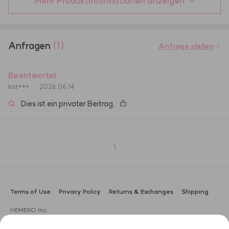
Mehr Produktinformationen anzeigen
Anfragen
(1)
Anfrage stellen
Beantwortet
kat***
2026.06.14
Q
Dies ist ein privater Beitrag.
1
Terms of Use
Privacy Policy
Returns & Exchanges
Shipping
HEMEKO Inc.
CEO: Sung Gyu Lee
Address: 3F, 104, Apgujeong-ro, Gangnam-gu, Seoul, Korea (Boam