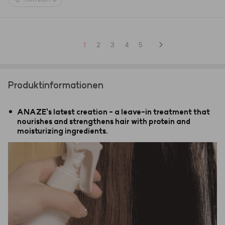
1
2
3
4
5
Produktinformationen
•
ANAZE's latest creation - a leave-in treatment that
nourishes and strengthens hair with protein and
moisturizing ingredients.