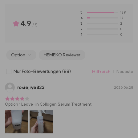
5
129
4
17
4.9
3
2
/
5
2
0
1
0
Option
HEMEKO Reviewer
Nur Foto-Bewertungen
(88)
Hilfreich
Neueste
rosiejiye823
2026.06.28
Option
:
Leave-in Collagen Serum Treatment