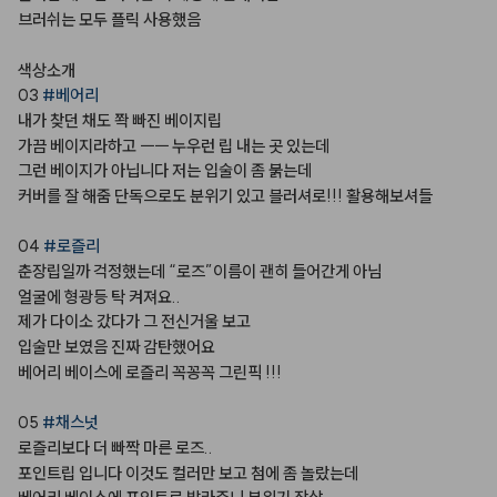
브러쉬는
모두
플릭
사용했음
색상소개
03
#베어리
내가
찾던
채도
쫙
빠진
베이지립
가끔
베이지라하고
ㅡㅡ
누우런
립
내는
곳
있는데
그런
베이지가
아닙니다
저는
입술이
좀
붉는데
커버를
잘
해줌
단독으로도
분위기
있고
블러셔로!!!
활용해보셔들
04
#로즐리
춘장립일까
걱정했는데
“로즈”이름이
괜히
들어간게
아님
얼굴에
형광등
탁
켜져요..
제가
다이소
갔다가
그
전신거울
보고
입술만
보였음
진짜
감탄했어요
베어리
베이스에
로즐리
꼭꽁꼭
그린픽
!!!
05
#채스넛
로즐리보다
더
빠짝
마른
로즈..
포인트립
입니다
이것도
컬러만
보고
첨에
좀
놀랐는데