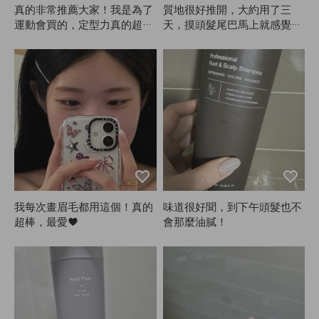
真的非常推薦大家！我是為了
質地很好推開，大約用了三
運動會買的，定型力真的超
天，摸頭髮尾巴馬上就感覺變
強。整場表演風都很大，還好
柔順了😭 ANAZE真的是頭髮
有這款定型噴霧才撐住。因為
救星，感謝Kiu！
是定型噴霧，多少會有點黏，
所以建議大家盡量遠距離噴！
遠距離噴的話幾乎看不出來，
效果也很好。味道也很讚，我
真的超滿意。用過軟款之後，
強烈推薦重要活動或表演時用
硬款！其他定型噴霧也用過不
少，但不論是定型力、香味還
是持久度，ANAZE真的最
棒，哈哈。
我每次畫眉毛都用這個！真的
味道很好聞，到下午頭髮也不
超棒，最愛♥
會那麼油膩！