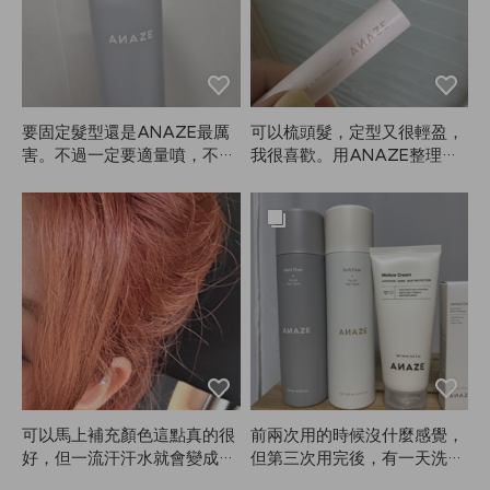
要固定髮型還是ANAZE最厲
可以梳頭髮，定型又很輕盈，
害。不過一定要適量噴，不然
我很喜歡。用ANAZE整理頭
會有白屑，頭髮看起來也會有
髮真的很方便。
點結塊。😭
可以馬上補充顏色這點真的很
前兩次用的時候沒什麼感覺，
好，但一流汗汗水就會變成粉
但第三次用完後，有一天洗頭
紅色，根本不敢穿白色衣服😭
什麼都沒抹，頭髮卻變得超柔