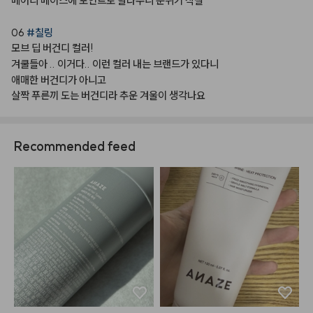
베어리
베이스에
포인트로
발라주니
분위기
작살
06
#칠링
모브
딥
버건디
컬러!
겨쿨들아
..
이거다..
이런
컬러
내는
브랜드가
있다니
애매한
버건디가
아니고
살짝
푸른끼
도는
버건디라
추운
겨울이
생각나요
Recommended feed