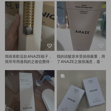
順。我還想說，怎麼會這麼滑
順？後來才發現可能是用了A
NAZE的Mellow Cream，頭髮
真的有在修復。剛開始用也沒
有立刻變得很絲滑，我只是當
作補充營養和熱保護霜在用，
沒太大期待。結果越用越覺得
頭髮越來越好，真的能感受到
變化。
我很喜歡這款ANAZE梳子，
我的頭髮原本受損很嚴重，用
我哥哥用過我的之後也覺得很
了ANAZE之後很滿意，還幫
好，叫我幫他訂一把，還特地
媽媽也買了一瓶。燙直和染髮
幫他選了適合男生的尺寸。感
後一直很毛躁的頭髮現在變得
謝！
柔順了。打算持續使用看看。