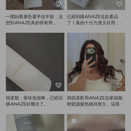
一開始看廣告還半信半疑，沒
已經回購ANAZE這款產品
想到ANAZE真的很有用，熱
了！真的十分方便又好用，同
保護效果好，頭髮也感覺變好
事們看到我眉毛染成啡色非常
了！閃閃發亮！我會繼續認真
顯眼，大家都爭著問我要購買
使用！
連結！超級受歡迎的好物，推
薦給大家。
很柔順，香味也很棒，已經回
我很喜歡用ANAZE在家就能
購ANAZE好幾次了。
輕鬆讓髮色維持更久，這樣就
不用每隔幾週花大錢去美髮
院，畢竟染髮的顏色本來就不
太持久！❤️