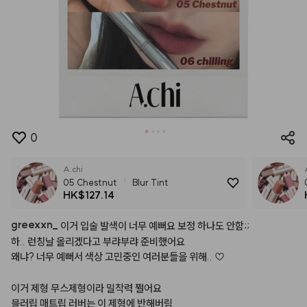
0
A.chi
05 Chestnut
Blur Tint
HK$127.14
greexxn
_
이거
입술
발색이
너무
예뻐요
보정
하나도
안함;;
하..
런칭날
올리겠다고
부랴부랴
준비했어요
왜냐?
너무
예뻐서
색상
고민중인
여러분들을
위해..
♡
이거
제형
무스제형이라
밀착력
쩔어요
블러립
매트립
러버는
이
제형에
반해버림