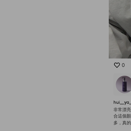
0
hui
__
ya
非常漂亮
合這個顏
多，真的