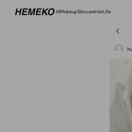
All
Makeup
Skincare
Hair
Life
hu