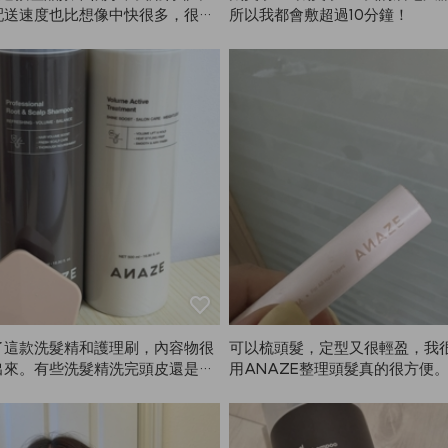
配送速度也比想像中快很多，很快
所以我都會敷超過10分鐘！
了。整體來說非常滿意，下次一定
！⭐️
了這款洗髮精和護理刷，內容物很
可以梳頭髮，定型又很輕盈，我
出來。有些洗髮精洗完頭皮還是會
用ANAZE整理頭髮真的很方便
ANAZE這款完全不會頭皮癢，
滿意！