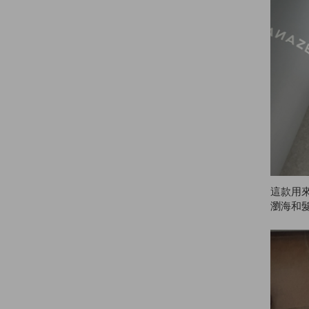
這款用
瀏海和
如果多
膩或結
也很適
妝。總
ZE！✌️