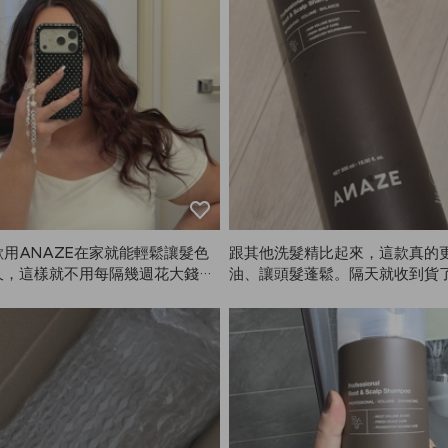
用ANAZE在家就能輕鬆讓髮色
跟其他洗髮精比起來，這款真的
久，這樣就不用每隔幾週花大錢去
油、讓頭髮蓬鬆。隔天就收到貨
，畢竟染髮的顏色本來就不太持
續用ANAZE🙂