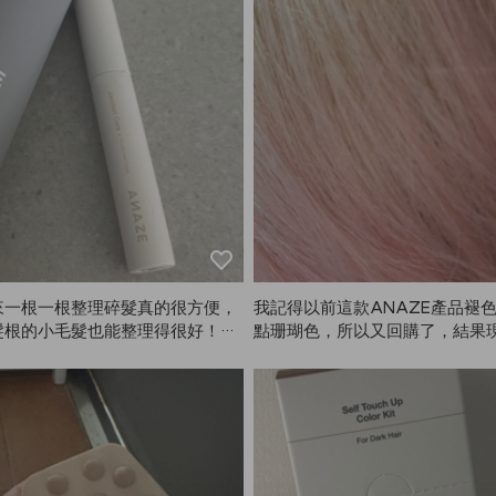
真的沒辦法洗頭了。
來一根一根整理碎髮真的很方便，
我記得以前這款ANAZE產品褪
髮根的小毛髮也能整理得很好！但
點珊瑚色，所以又回購了，結果
塗幾次，頭髮可能會看起來有點油
門的珊瑚洗髮精？！但為什麼不
塊，所以用量一定要控制好。尺寸
呢…？拜託請再賣吧😭
合攜帶，隨時隨地都可以輕鬆補
之，比起其他產品，我更推薦ANA