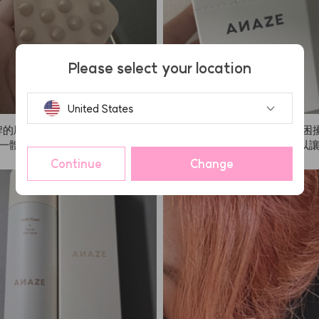
Please select your location
United States
牌的刷子用久了毛會掉，但ANAZ
我的眉毛本來就很濃，一直很困
是一體成型的，覺得很不錯。我會
ANAZE這款產品後，終於可以
下去！
起來柔和一點，真的很開心！四
Continue
Change
了，還會繼續回購。