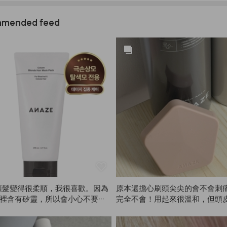
mended feed
頭髮變得很柔順，我很喜歡。因為
原本還擔心刷頭尖尖的會不會刺
E裡含有矽靈，所以會小心不要碰
完全不會！用起來很溫和，但頭
通常每週用2-3次，不會天天
得超級清爽。自從用了這款ANA
子，洗頭時指甲也不會裂開，現