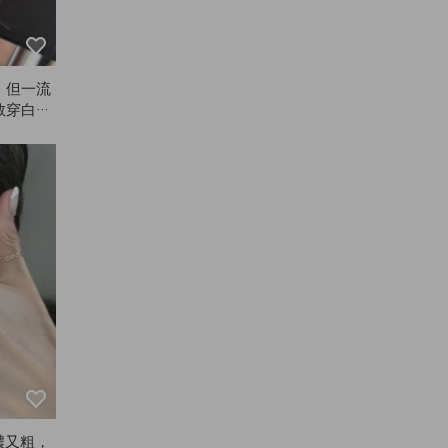
，但一流
敢穿白色
濃又粗，