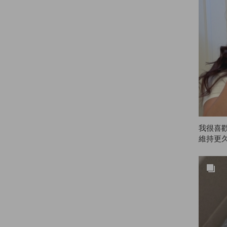
我很喜歡
維持更
美髮院
久！❤️