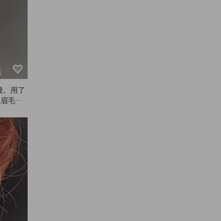
擾。用了
讓眉毛看
盒都用完