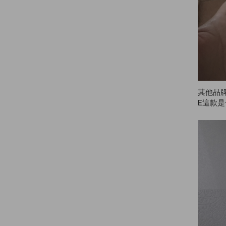
其他品
E這款
繼續用