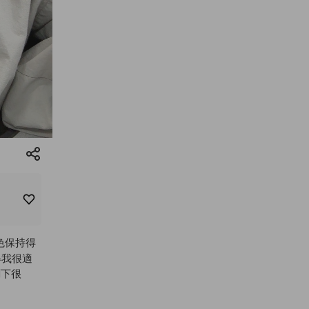
色保持得
得我很適
剩下很