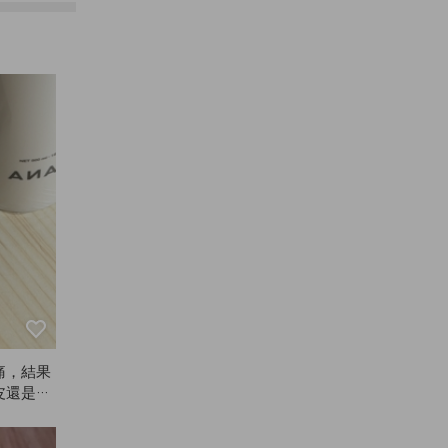
痛，結果
皮還是覺
ZE刷
在沒有它