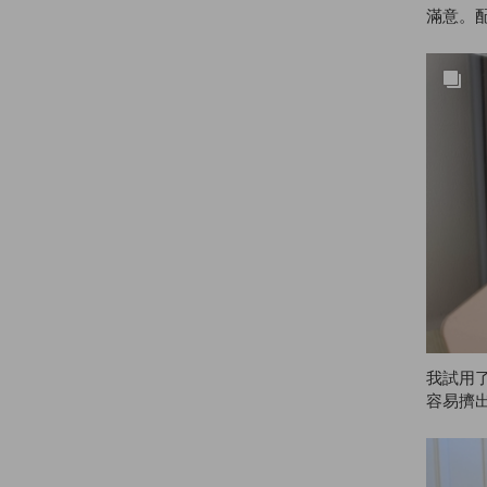
滿意。
就收到
會再回購
我試用
容易擠
癢，但用
真的很