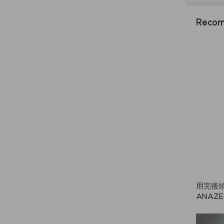
Recom
用完後
ANAZ
到頭皮，
用。