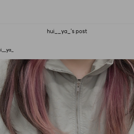
hui__ya_'s post
i
__
ya
_