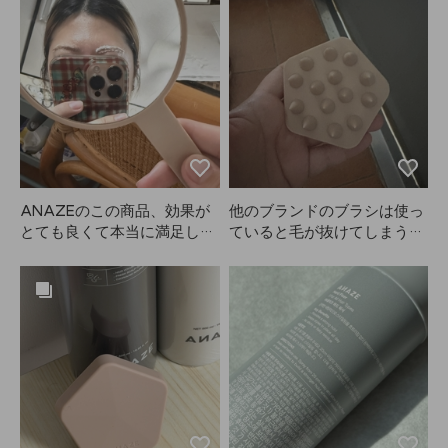
すが、これをつけて自然乾燥
ていますが、眉毛は元々真っ
すると、まるでブローしたみ
黒。自分で眉毛を染めると量
たいに髪がふんわりして、カ
の調整が難しいのですが、こ
ールもすごくきれいに出ま
れは個包装になっていて量の
す。これからもずっとリピし
コントロールがとても簡単！
ます。ANAZEさん、本当に
発色も抜群で、明るすぎず暗
作り続けてください！もう手
すぎず、理想的なブラウンで
放せないアイテムです😭😭
す🤎
❤️❤️❤️
ANAZEのこの商品、効果が
他のブランドのブラシは使っ
とても良くて本当に満足して
ていると毛が抜けてしまうこ
います。配送も思ったよりず
とが多かったですが、ANAZ
っと早く届きました。全体的
Eのこれは一体型なのでとて
にとても満足できる買い物
も良いと思います。これから
で、次回もリピートする予定
も使い続けてみます！
です！⭐️