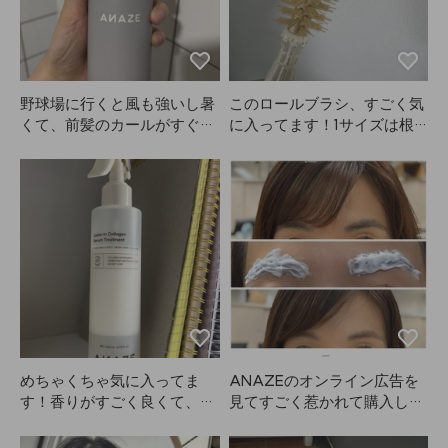
野球場に行くと風も強いし暑
このロールブラシ、すごく気
くて、前髪のカールがすぐ取
に入ってます！1サイズは根
れちゃうのが嫌でANAZEを
元のスタイリングにぴった
買いました。最初はちょっと
り。たくさん使います！
難しかったけど、何度か試し
ているうちに慣れて、今では
前髪が全然ベタつかずきれい
にキープできてます！👍🏻
めちゃくちゃ気に入ってま
ANAZEのオンライン広告を
す！香りがすごく良くて、つ
見てすごく惹かれて購入しま
い一度にたっぷり使っちゃい
したが、本当に使いやすいで
ます。私はパーマヘアなんで
す！私は髪をブラウンに染め