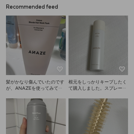
Recommended feed
髪がかなり傷んでいたのです
根元をしっかりキープしたく
が、ANAZEを使ってみてと
て購入しました。スプレーし
ても満足しています。母にも
ても髪がベタついて見えない
買ってあげました。縮毛矯正
のが気に入っています。
やカラーでゴワゴワだった髪
が落ち着いてきました。これ
からも続けて使うつもりで
す。