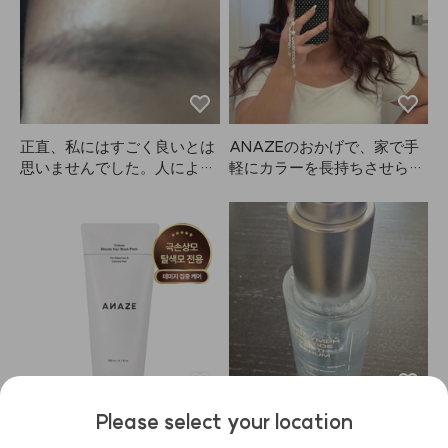
を使ってきましたが、キープ
リームのおかげで髪質が回復
力、香り、持続力、全部AN
してきたのかな。塗った瞬間
AZEが一番だと思います。笑
に劇的にサラサラになるわけ
じゃないから、最初は栄養補
給と熱保護用に使おうと思っ
てたけど、正直そこまで期待
してなかった。でも使えば使
正直、私にはすごく良いとは
ANAZEのおかげで、家で手
うほど髪がどんどん良くなっ
思いませんでした。人によっ
軽にカラーを長持ちさせられ
てるのを実感してます。
て合う・合わないがあると思
るのが嬉しいです。カラーっ
います。私はあまり合わなか
てすぐ落ちちゃうことも多い
ったので満足度は低めです
ので、頻繁に高いお金を払わ
が、合う方にはもっと気に入
ずに済むのが本当に助かりま
ってもらえるかもしれませ
す！❤️
ん。思ったよりも長めに置か
ないと、しっかり色が出ませ
んでした。
Please select your location
髪がとても柔らかくなって気
コスパ最高です。もう2本目
に入っています。ANAZEは
を使っています。特に冬の乾