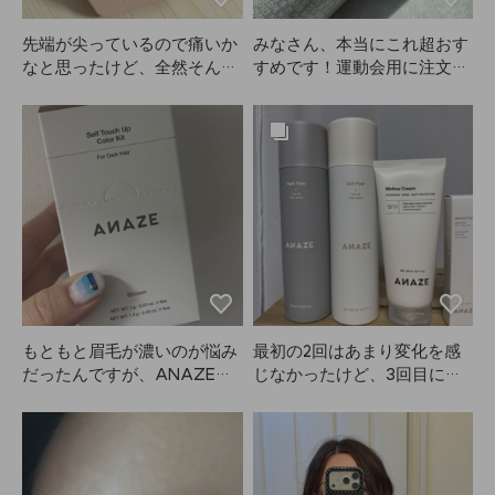
先端が尖っているので痛いか
みなさん、本当にこれ超おす
なと思ったけど、全然そんな
すめです！運動会用に注文し
ことありません！とてもやさ
たんですが、キープ力が本当
しい使い心地なのに、頭皮が
にすごいです。パフォーマン
すごくスッキリします。AN
ス中ずっと風が強かったの
AZEのブラシを使い始めてか
に、フィクサーのおかげで髪
らはシャンプー中に爪が割れ
型がなんとか持ちこたえまし
ることもなくなり、もうこれ
た。フィクサーなので多少ベ
なしでは髪を洗えません。
タつきは避けられないです
が、できるだけ遠くからスプ
レーするのがおすすめです！
遠くからスプレーするとほと
んど目立たず、すごく良かっ
たです。香りもとても良く
もともと眉毛が濃いのが悩み
最初の2回はあまり変化を感
て、本当に大満足です。ソフ
だったんですが、ANAZEの
じなかったけど、3回目に使
トフィクサーも使ったことが
このアイテムでふんわり薄く
った後、何もつけずに髪を洗
ありますが、ハードタイプは
仕上げられるようになって嬉
ったら、髪がすごく柔らかく
大事なイベントやパフォーマ
しいです！4パック全部使い
なっててビックリ。なんでこ
ンスの時にぜひ使ってほしい
切って、またリピートするつ
んなに柔らかいの？って思っ
です！いろいろなフィクサー
もりです。
たけど、ANAZEのメロウク