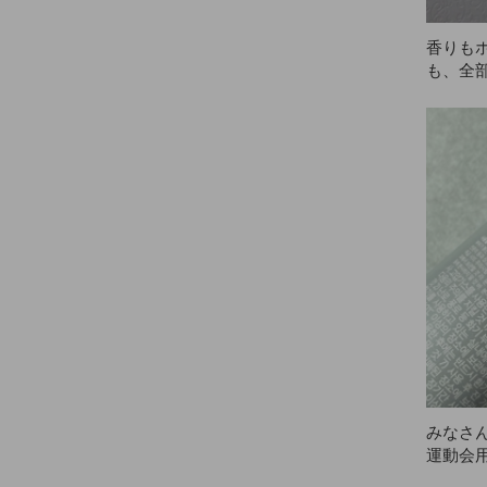
香りも
も、全
す。AN
す。
みなさ
運動会
が本当