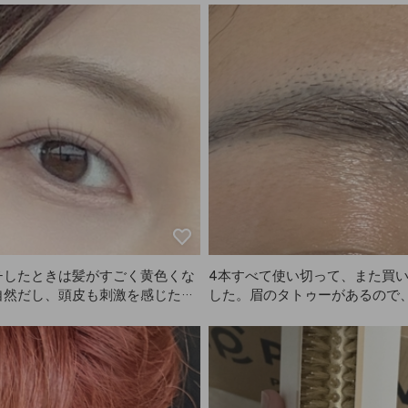
風が強かったのに、フィクサーの
すぎると髪が少しベタついて見
で髪型がなんとか持ちこたえまし
で、量の調整は必須です。サイ
ィクサーなので多少ベタつきは避
運びやすくて、外出先でもサッ
ないですが、できるだけ遠くから
便利。とにかく他の製品よりAN
ーするのがおすすめです！遠くか
おすすめです✌️
レーするとほとんど目立たず、す
かったです。香りもとても良く
当に大満足です。ソフトフィクサ
ったことがありますが、ハードタ
大事なイベントやパフォーマンス
ぜひ使ってほしいです！いろいろ
クサーを使ってきましたが、キー
り、持続力、全部ANAZEが一
思います。笑
チしたときは髪がすごく黄色くな
4本すべて使い切って、また買
自然だし、頭皮も刺激を感じたん
した。眉のタトゥーがあるので
ANAZEで染めたら本当に自然
ごく明るくなることはないです
ゃ可愛く染まりました😭ANAZ
度使ったら他のはもう使えないっ
い気に入ってます、笑。染めた後
黄色っぽく抜けるんじゃなくて、