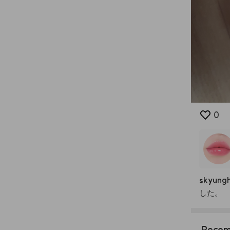
0
skyung
した。
Recom