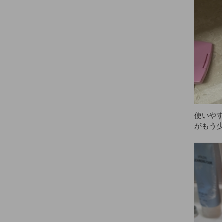
使いや
がもう
にと思