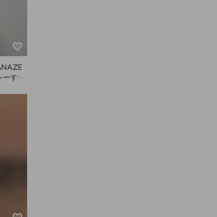
NAZE
レーする
っぽくな
があるの