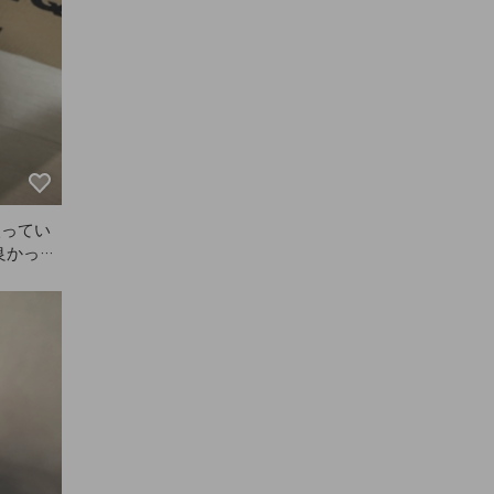
入ってい
良かった
しいと言
注文して
ます！