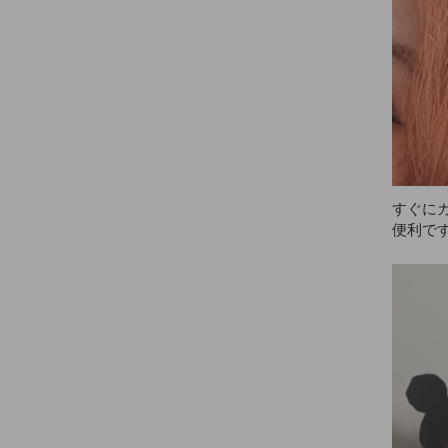
アッシ
す。放
ど、長
なくて
です。
1つの
す。AN
て、絶
すぐに
便利で
出てし
ん😭