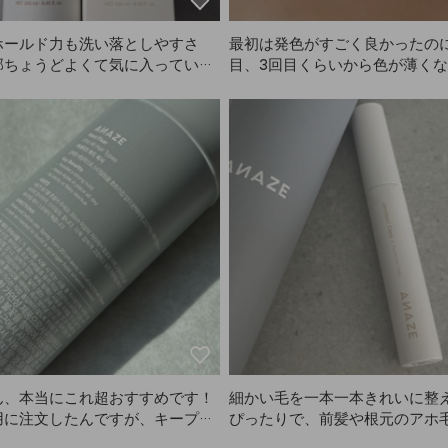
ホールド力も洗い落としやすさ
最初は発色がすごく良かったのに
部ちょうどよくて気に入っていま
目、3回目くらいから色が薄く
AZEのこの商品、いい感じで
た感じです😭 それでも私の真
毛だと微妙な違いなので、リピ
した。
ん、本当にこれ超おすすめです！
細かい毛を一本一本きれいに整
用に注文したんですが、キープ力
ぴったりで、前髪や根元のアホ
にすごいです。パフォーマンス中
んとまとめられます！でも、重