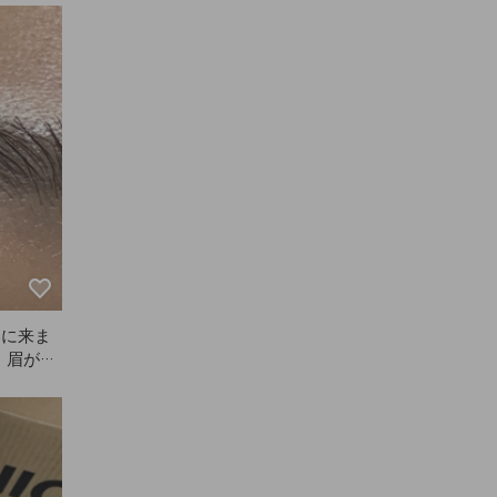
えるの
ズも持ち
と直せて
AZEが
いに来ま
、眉がす
