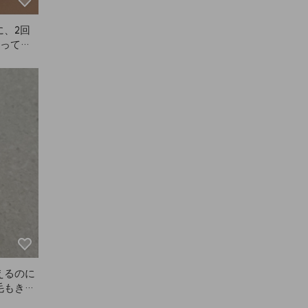
、2回
なってき
っ黒な眉
ートしま
えるのに
毛もきち
ねて塗り