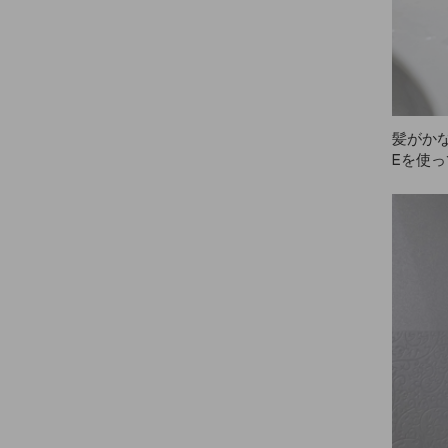
髪がか
Eを使
母にも
ラーで
ました
す。