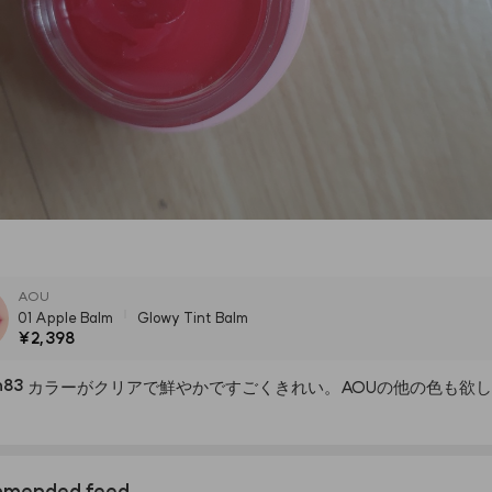
AOU
01 Apple Balm
Glowy Tint Balm
¥2,398
h83
カラーがクリアで鮮やかですごくきれい。AOUの他の色も欲
mended feed