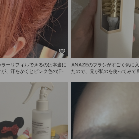
ュ系に色落ちしてすごく満足で
置時間によって明るさが変わるけ
く置いてもただ黄色くなるんじゃ
明るいアッシュになるのが嬉しい
4セット入りなので4回使えるし、
量も多くて2人でも十分使えそうで
AZEの商品はどれも満足して
対リピートします！
カラーリフィルできるのは本当に
ANAZEのブラシがすごく気に
すが、汗をかくとピンク色の汗が
たので、兄が私のを使ってみて
まって、白い服は全然着られませ
らしく、自分用にも注文してほ
われました！男性用のサイズで
あげました。ありがとうござい