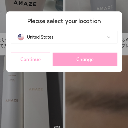
Please select your location
United States
なり傷んでいたのですが、ANAZ
ヘアスタイルをキープするならA
ってみてとても満足しています。
が一番です。ただ、適量をスプ
買ってあげました。縮毛矯正やカ
のがポイント。やりすぎると白
ゴワゴワだった髪が落ち着いてき
ったり、髪が重たく見えること
Continue
Change
。これからも続けて使うつもりで
で注意です。😭