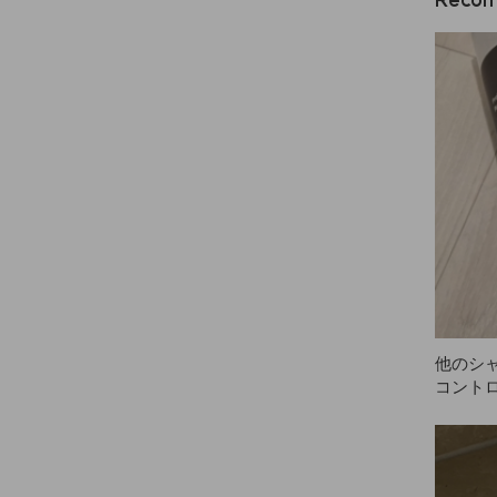
他のシ
コント
も翌日
NAZE