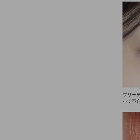
ずっと
おかげ
た。フ
けられ
スプレ
らスプ
ごく良
て、本
ーも使
イプは
の時に
なフィ
プ力、香
番だと
ブリー
って不
ですが、
でめっち
Eを一
てくら
もただ