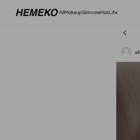
All
Makeup
Skincare
Hair
Life
s