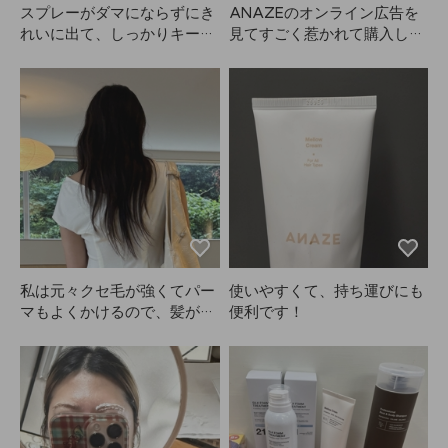
スプレーがダマにならずにき
ANAZEのオンライン広告を
れいに出て、しっかりキープ
見てすごく惹かれて購入しま
してくれるからすごく気に入
したが、本当に使いやすいで
ってます！ANAZE、本当に
す！私は髪をブラウンに染め
優秀です。
ていますが、眉毛は元々真っ
黒。自分で眉毛を染めると量
の調整が難しいのですが、こ
れは個包装になっていて量の
コントロールがとても簡単！
発色も抜群で、明るすぎず暗
すぎず、理想的なブラウンで
す🤎
私は元々クセ毛が強くてパー
使いやすくて、持ち運びにも
マもよくかけるので、髪がか
便利です！
なり傷んで広がりやすいで
す。でもANAZEをつけてか
ら乾かすのと、何もつけずに
乾かすのでは全然違います。
ヘアミルクをたっぷり使って
も広がる髪なのに、これを塗