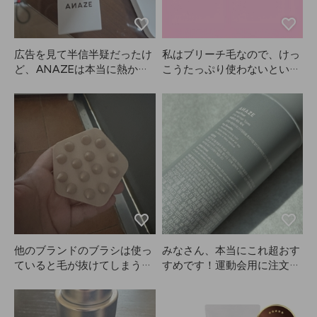
広告を見て半信半疑だったけ
私はブリーチ毛なので、けっ
ど、ANAZEは本当に熱から
こうたっぷり使わないといけ
髪を守ってくれるし、髪質も
ないし、すぐにすごくサラサ
良くなった気がします！ツヤ
ラになる感じはあまりありま
ツヤ！これからももっとしっ
せんでした。
かり使ってみます！
他のブランドのブラシは使っ
みなさん、本当にこれ超おす
ていると毛が抜けてしまうこ
すめです！運動会用に注文し
とが多かったですが、ANAZ
たんですが、キープ力が本当
Eのこれは一体型なのでとて
にすごいです。パフォーマン
も良いと思います。これから
ス中ずっと風が強かったの