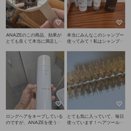
って乾かして、さらにオイル
で仕上げるとこのまとまり
感…！もうANAZEがないと
無理です。
ANAZEのこの商品、効果が
本当にみんなこのシャンプー
とても良くて本当に満足して
使ってみて！私はシャンプー
います。配送も思ったよりず
難民で、Mo0ve、Ba0ra、Bi
っと早く届きました。全体的
o0Lab、Dr.Fo0rなど色々試し
にとても満足できる買い物
たけど、抜け毛改善は一瞬だ
で、次回もリピートする予定
けだし、すぐベタついてダメ
です！⭐️
でした😭。結局合わなかった
んですよね…でも、ユーレ
カ！ANAZEのシャンプーを
使い始めてから、本当にボリ
ュームが出て、抜け毛もかな
り減りました（これが一番大
事😭）。香りも良いし、価格
も最高！まるで自宅が美容室
ロングヘアをキープしている
とても気に入っていて、毎日
になったみたいなサロンシャ
のですが、ANAZEを使うと
使っています！ヘアツールを
ンプーです！
ボリューム感が長持ちしま
見ていたときに、セルフドラ