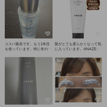
も使い続けてみます！
に、フィクサーのおかげで髪
型がなんとか持ちこたえまし
た。フィクサーなので多少ベ
タつきは避けられないです
が、できるだけ遠くからスプ
レーするのがおすすめです！
遠くからスプレーするとほと
んど目立たず、すごく良かっ
たです。香りもとても良く
コスパ最高です。もう2本目
髪がとても柔らかくなって気
て、本当に大満足です。ソフ
を使っています。特に冬の乾
に入っています。ANAZEは
トフィクサーも使ったことが
燥する時期にすごく良いで
シリコンが入っているので、
ありますが、ハードタイプは
す。
頭皮にはつかないように気を
大事なイベントやパフォーマ
つけて、毎日ではなく週に
ンスの時にぜひ使ってほしい
2〜3回使っています。
です！いろいろなフィクサー
を使ってきましたが、キープ
力、香り、持続力、全部AN
AZEが一番だと思います。笑