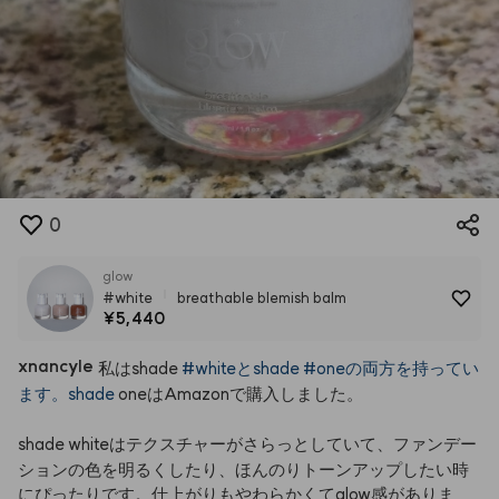
0
glow
#white
breathable blemish balm
¥5,440
xnancyle
私はshade
#whiteとshade
#oneの両方を持ってい
ます。shade
oneはAmazonで購入しました。
shade
whiteはテクスチャーがさらっとしていて、ファンデー
ションの色を明るくしたり、ほんのりトーンアップしたい時
にぴったりです。仕上がりもやわらかくてglow感がありま