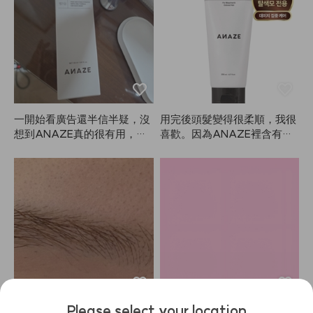
出這麼棒的產品！我也常常看
你們的YouTube，價格實惠又
好整理頭髮，已經推薦給很多
人了。Hard Fixer、Soft Fixe
r、Mellow Cream、碎髮定
型……每次買完ANAZE又有
更好的新品推出！
一開始看廣告還半信半疑，沒
用完後頭髮變得很柔順，我很
想到ANAZE真的很有用，熱
喜歡。因為ANAZE裡含有矽
保護效果好，頭髮也感覺變好
靈，所以會小心不要碰到頭
了！閃閃發亮！我會繼續認真
皮，通常每週用2-3次，不會
使用！
天天用。
Please select your location
一直在用這款產品，真的很方
我的頭髮有漂染，所以要噴比