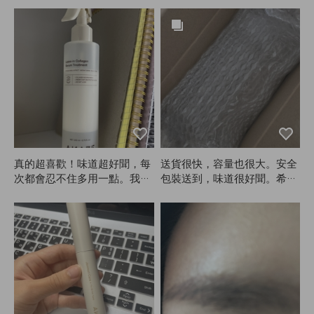
顯眼，大家都爭著問我要購買
連結！超級受歡迎的好物，推
薦給大家。
真的超喜歡！味道超好聞，每
送貨很快，容量也很大。安全
次都會忍不住多用一點。我是
包裝送到，味道很好聞。希望
燙髮，擦了這個自然風乾後，
對掉髮有幫助。
頭髮就像剛做完造型一樣蓬
鬆，捲度也超美。真的會一直
回購！拜託ANAZE一定要繼
續生產！沒了它真的不行！😭
😭❤️❤️❤️