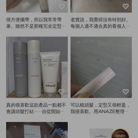
很方便攜帶，所以我常常帶
老實說，我覺得沒有特別好。
著。雖然不是那種完全定型，
每個人適不適合真的看個人。
但固定效果還是不錯的。我本
我用起來不是很適合，所以沒
來就不喜歡太硬的定型，所以
有很滿意，但適合的人可能會
對ANAZE很滿意。
很喜歡。另外，顏色要比想像
中多停留一會兒才會顯色。
真的很喜歡這款產品一點都不
可以梳頭髮，定型又很輕盈，
會讓頭髮打結……自從開始用
我很喜歡。用ANAZE整理頭
ANAZE後，已經買到錢包見
髮真的很方便。
底了……媽媽還把我的搶走，
只好再買一支。夏天用起來非
常合適。謝謝ANAZE一直推