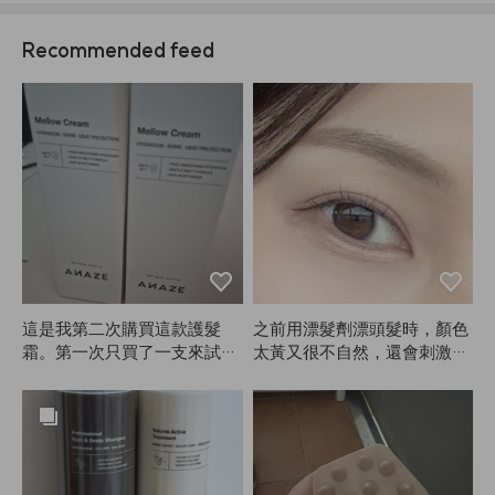
Recommended feed
這是我第二次購買這款護髮
之前用漂髮劑漂頭髮時，顏色
霜。第一次只買了一支來試
太黃又很不自然，還會刺激頭
用，結果真的讓頭髮變得更柔
皮。但用ANAZE染髮後，顏
順、更滑，所以這次多買幾支
色變得超自然又漂亮😭。用過
備用。我覺得它比其他產品更
ANAZE一次後，真的完全回
容易幫我梳開濕髮。非常推薦
不去其他品牌了，哈哈。染後
大家試試ANAZE這個產品！
的顏色不是單純變黃，而是會
很開心自己發現了它。我也會
褪成灰色調，超級滿意。根據