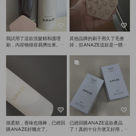
和媽媽一起用，因為我們的頭
停留時間亮度會變化，但即使
髮都比較乾。
放久了也不會變成死黃，而是
亮灰色，很喜歡。這組有4
份，可以用4次，每份量也很
足，兩個人用都沒問題。AN
AZE的產品每次買都很滿意，
我試用了這款洗髮精和護理
其他品牌的刷子用久了毛會
回購意願1000000%！
刷，內容物很容易擠出來。有
掉，但ANAZE這款是一體成
些洗髮精洗完頭皮還是會癢，
型的，覺得很不錯。我會繼續
但用ANAZE這款完全不會頭
用下去！
皮癢，真的很滿意！
很柔順，香味也很棒，已經回
已經回購ANAZE這款產品
購ANAZE好幾次了。
了！真的十分方便又好用，同
事們看到我眉毛染成啡色非常