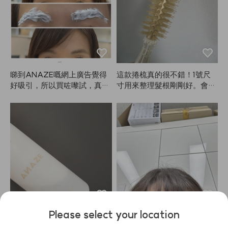
效果也很好。味道也很讚，我
真的超滿意。用過軟款之後，
強烈推薦重要活動或表演時用
硬款！其他定型噴霧也用過不
少，但不論是定型力、香味還
是持久度，ANAZE真的最
棒，哈哈。
睇到ANAZE嘅網上廣告覺得
這款捲梳真的很不錯！1號尺
好吸引，所以買咗嚟試，真係
寸用來整理髮根剛剛好。會常
好好用！我頭髮染咗啡色，但
常用的！
眉毛本身係深黑色，自己用染
眉產品好難控制份量。呢個產
品真係偉大發明，獨立包裝好
易控制用量！上色超級好，唔
會太淺亦唔會太深，係純正啡
色🤎
Please select your location
很柔順，香味也很棒，已經回
我用過三種噴霧，這款ANAZ
購ANAZE好幾次了。
E噴出來的霧感最細緻。噴的