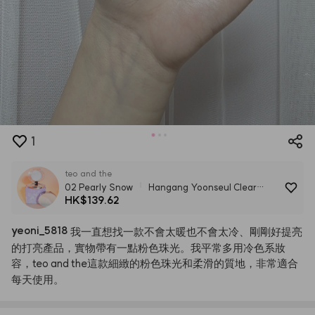
1
teo and the
02 Pearly Snow
Hangang Yoonseul Clear
HK$139.62
Highlighter
yeoni
_
5818
我一直想找一款不會太暖也不會太冷、剛剛好提亮
的打亮產品，實物帶有一點粉色珠光。我平常多用冷色系妝
容，teo
and
the這款細緻的粉色珠光和柔滑的質地，非常適合
每天使用。