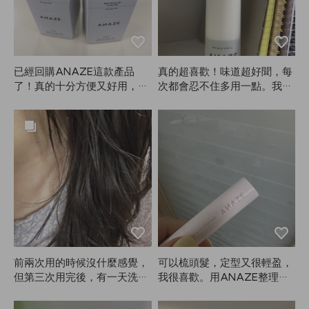
已經回購ANAZE這款產品
真的超喜歡！味道超好聞，每
了！真的十分方便又好用，同
次都會忍不住多用一點。我是
事們看到我眉毛染成啡色非常
燙髮，擦了這個自然風乾後，
顯眼，大家都爭著問我要購買
頭髮就像剛做完造型一樣蓬
連結！超級受歡迎的好物，推
鬆，捲度也超美。真的會一直
薦給大家。
回購！拜託ANAZE一定要繼
續生產！沒了它真的不行！😭
😭❤️❤️❤️
前兩次用的時候沒什麼感覺，
可以梳頭髮，定型又很輕盈，
但第三次用完後，有一天洗頭
我很喜歡。用ANAZE整理頭
什麼都沒抹，頭髮卻變得超柔
髮真的很方便。
順。我還想說，怎麼會這麼滑