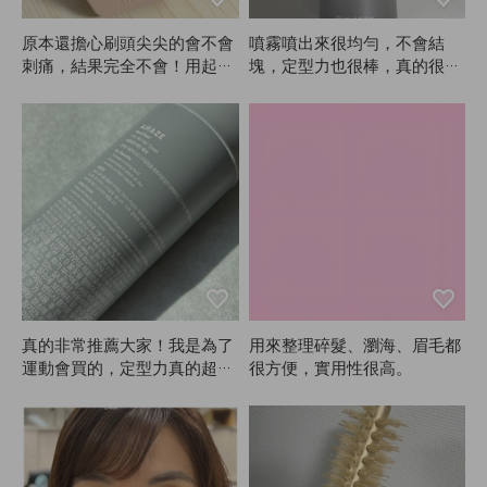
原本還擔心刷頭尖尖的會不會
噴霧噴出來很均勻，不會結
刺痛，結果完全不會！用起來
塊，定型力也很棒，真的很滿
很溫和，但頭皮還是覺得超級
意！ANAZE很厲害。
清爽。自從用了這款ANAZE
刷子，洗頭時指甲也不會裂
開，現在沒有它真的沒辦法洗
頭了。
真的非常推薦大家！我是為了
用來整理碎髮、瀏海、眉毛都
運動會買的，定型力真的超
很方便，實用性很高。
強。整場表演風都很大，還好
有這款定型噴霧才撐住。因為
是定型噴霧，多少會有點黏，
所以建議大家盡量遠距離噴！
遠距離噴的話幾乎看不出來，