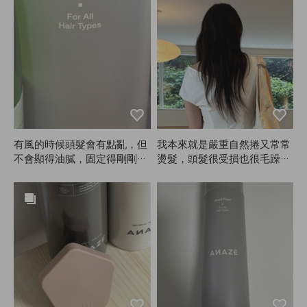
順？後來才發現可能是用了A
NAZE的Mellow Cream，頭髮
真的有在修復。剛開始用也沒
有立刻變得很絲滑，我只是當
作補充營養和熱保護霜在用，
沒太大期待。結果越用越覺得
頭髮越來越好，真的能感受到
變化。
有風的時候頭髮會有點亂，但
我本來就是嚴重自然捲又常常
不會顯得油膩，固定得剛剛
燙髮，頭髮很受損也很毛躁。
好，我很滿意！
用ANAZE吹乾和沒用時完全
是兩回事。即使抹再多護髮
乳，頭髮還是毛躁，但用這個
再加上最後的護髮油，這就是
我目前最好的狀態！現在沒有
ANAZE真的不行。