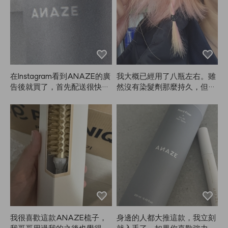
妝。總之，比起其他產品，我
更推薦ANAZE！✌️
在Instagram看到ANAZE的廣
我大概已經用了八瓶左右。雖
告後就買了，首先配送很快！
然沒有染髮劑那麼持久，但真
容量很大，噴霧也很給力。定
的比較不傷髮質。褪色時會變
型效果也不錯，非常滿意，打
成漸層，不會有斑駁，所以我
算之後就用這款了～
一直愛用ANAZE。
我很喜歡這款ANAZE梳子，
身邊的人都大推這款，我立刻