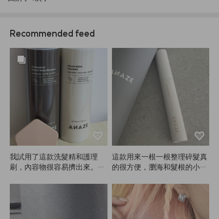
Recommended feed
我試用了這款洗髮精和護理
這款用來一根一根整理碎髮真
刷，內容物很容易擠出來。有
的很方便，瀏海和髮根的小毛
些洗髮精洗完頭皮還是會癢，
髮也能整理得很好！但如果多
但用ANAZE這款完全不會頭
塗幾次，頭髮可能會看起來有
皮癢，真的很滿意！
點油膩或結塊，所以用量一定
要控制好。尺寸也很適合攜
帶，隨時隨地都可以輕鬆補