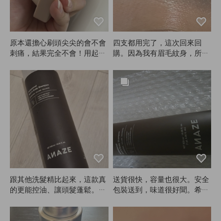
原本還擔心刷頭尖尖的會不會
四支都用完了，這次回來回
刺痛，結果完全不會！用起來
購。因為我有眉毛紋身，所以
很溫和，但頭皮還是覺得超級
沒有特別明顯變亮😭
清爽。自從用了這款ANAZE
刷子，洗頭時指甲也不會裂
開，現在沒有它真的沒辦法洗
頭了。
跟其他洗髮精比起來，這款真
送貨很快，容量也很大。安全
的更能控油、讓頭髮蓬鬆。隔
包裝送到，味道很好聞。希望
天就收到貨了！會繼續用AN
對掉髮有幫助。
AZE🙂