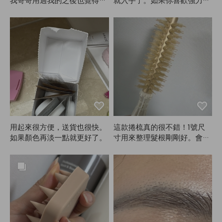
我哥哥用過我的之後也覺得很
就入手了。如果你喜歡強力定
好，叫我幫他訂一把，還特地
型，ANAZE真的很不錯。噴
幫他選了適合男生的尺寸。感
的時候盡量離遠一點，頭髮會
謝！
像包覆一樣均勻定型。不過小
缺點是，定型太強頭髮會有點
硬。
用起來很方便，送貨也很快。
這款捲梳真的很不錯！1號尺
如果顏色再淡一點就更好了。
寸用來整理髮根剛剛好。會常
常用的！