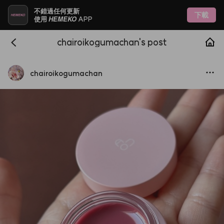
不錯過任何更新
下載
HEMEKO
使用
APP
chairoikogumachan's post
chairoikogumachan