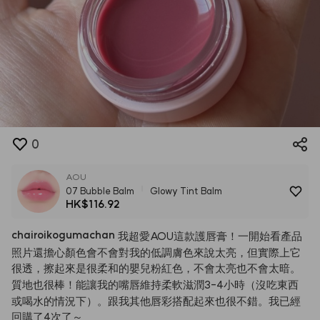
0
AOU
07 Bubble Balm
Glowy Tint Balm
HK$116.92
chairoikogumachan
我超愛AOU這款護唇膏！一開始看產品
照片還擔心顏色會不會對我的低調膚色來說太亮，但實際上它
很透，擦起來是很柔和的嬰兒粉紅色，不會太亮也不會太暗。
質地也很棒！能讓我的嘴唇維持柔軟滋潤3-4小時（沒吃東西
或喝水的情況下）。跟我其他唇彩搭配起來也很不錯。我已經
回購了4次了～