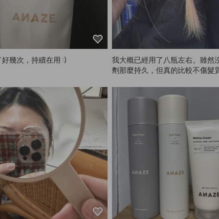
好幾次，持續在用 :)
我大概已經用了八瓶左右。雖然
劑那麼持久，但真的比較不傷髮
時會變成漸層，不會有斑駁，所
愛用ANAZE。