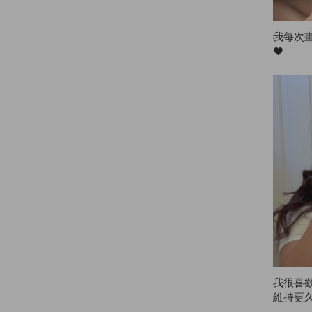
我每次
♥
我很喜歡
維持更
美髮院