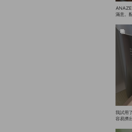
ANAZ
滿意。
就收到
會再回購
我試用
容易擠
癢，但用
真的很