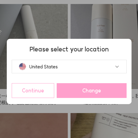
歡。另外，顏色要比想像中多停
才會顯色。
Please select your location
United States
Continue
Change
來一根一根整理碎髮真的很方便，
味道、定型力和清洗都很剛好，
髮根的小毛髮也能整理得很好！但
NAZE這款產品很不錯。
塗幾次，頭髮可能會看起來有點油
塊，所以用量一定要控制好。尺寸
合攜帶，隨時隨地都可以輕鬆補
之，比起其他產品，我更推薦ANA