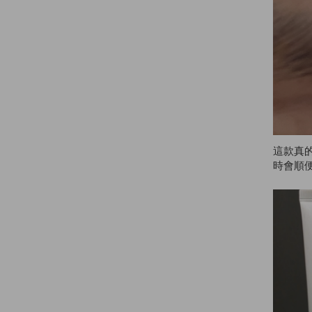
這款真
時會順
久。頭
現在用A
便，顏
在又來