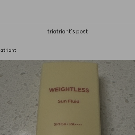
triatriant's post
iatriant