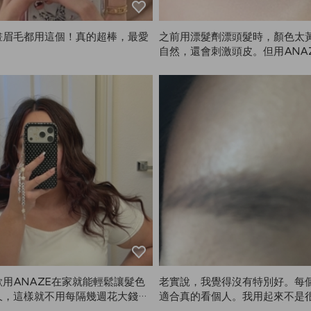
畫眉毛都用這個！真的超棒，最愛
之前用漂髮劑漂頭髮時，顏色太
自然，還會刺激頭皮。但用ANA
後，顏色變得超自然又漂亮😭。
AZE一次後，真的完全回不去其
了，哈哈。染後的顏色不是單純
是會褪成灰色調，超級滿意。根
間亮度會變化，但即使放久了也
死黃，而是亮灰色，很喜歡。這
份，可以用4次，每份量也很足
用都沒問題。ANAZE的產品每
滿意，回購意願1000000%！
用ANAZE在家就能輕鬆讓髮色
老實說，我覺得沒有特別好。每
久，這樣就不用每隔幾週花大錢去
適合真的看個人。我用起來不是
，畢竟染髮的顏色本來就不太持
所以沒有很滿意，但適合的人可