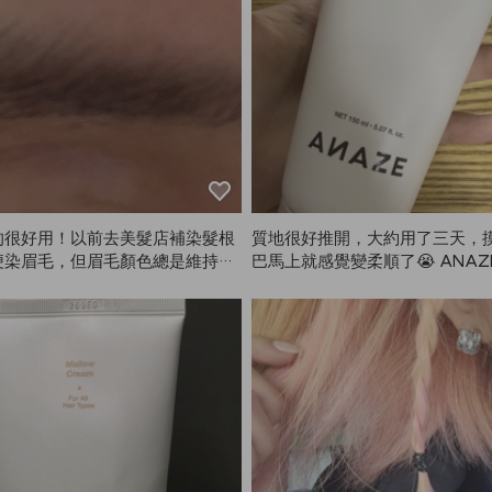
的很好用！以前去美髮店補染髮根
質地很好推開，大約用了三天，
便染眉毛，但眉毛顏色總是維持不
巴馬上就感覺變柔順了😭 ANAZ
髮和眉毛顏色不一樣讓我很在意。
頭髮救星，感謝Kiu！
NAZE在家自己染，真的超方
色也很自然。我2月買的，用到現
回購。