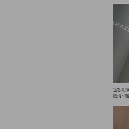
久！❤️
這款用
瀏海和
如果多
膩或結
也很適
妝。總
ZE！✌️