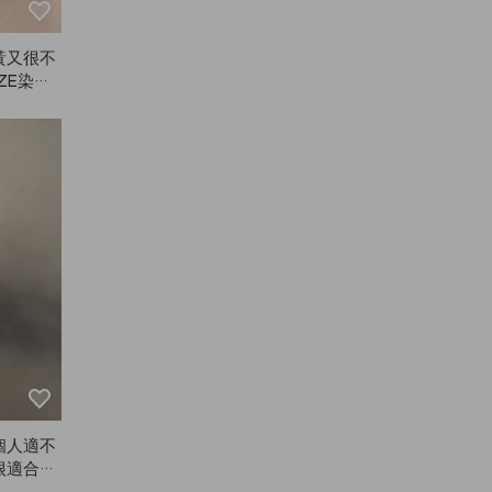
黃又很不
ZE染髮
用過AN
他品牌
變黃，而
據停留時
不會變成
組有4
，兩個人
次買都很
個人適不
很適合，
能會很喜