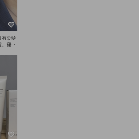
沒有染髮
質。褪色
以我一直