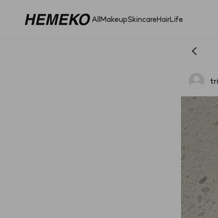
All
Makeup
Skincare
Hair
Life
tr