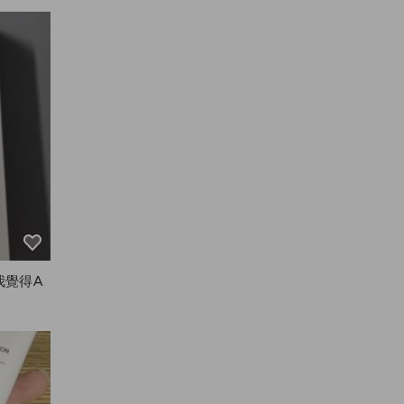
留一會兒
我覺得A