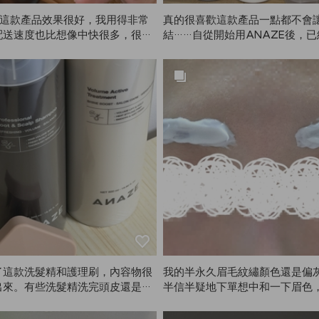
E這款產品效果很好，我用得非常
真的很喜歡這款產品一點都不會
配送速度也比想像中快很多，很快
結……自從開始用ANAZE後，
了。整體來說非常滿意，下次一定
錢包見底了……媽媽還把我的搶
！⭐️
再買一支。夏天用起來非常合適
NAZE一直推出這麼棒的產品！
看你們的YouTube，價格實惠又
髮，已經推薦給很多人了。Hard Fi
oft Fixer、Mellow Cream、
每次買完ANAZE又有更好的新
了這款洗髮精和護理刷，內容物很
我的半永久眉毛紋繡顏色還是偏
出來。有些洗髮精洗完頭皮還是會
半信半疑地下單想中和一下眉色
ANAZE這款完全不會頭皮癢，
滿意！第一次染眉，沒想到眼睛
滿意！
刺痛。原本擔心顏色會不會太淺