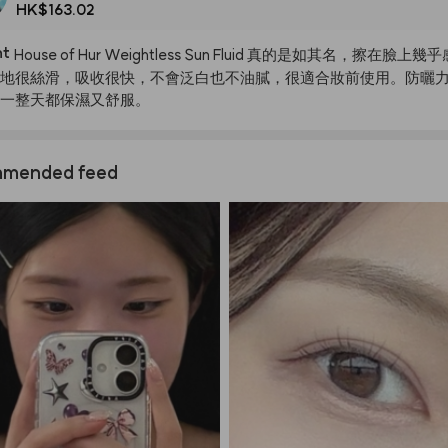
HK$163.02
nt
House
of
Hur
Weightless
Sun
Fluid
真的是如其名，擦在臉上幾乎
地很絲滑，吸收很快，不會泛白也不油膩，很適合妝前使用。防曬
一整天都保濕又舒服。
mended feed