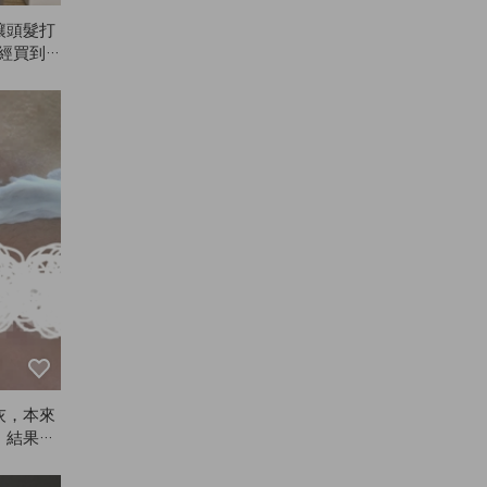
讓頭髮打
已經買到
走，只好
。謝謝A
我也常常
好整理頭
xer、S
碎髮定型……
品推出！
灰，本來
，結果超
也沒怎麼
，但只染