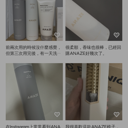
快，成套擺在一起也很好看，
非常滿意。我大概已經用了兩
年了，現在才來寫評論，依然
用得很順手。這種刷子多少會
有點打結，但整體來說還是很
好用。不知道為什麼要寫這麼
長的評論，哈哈，不過產品真
的滿意，所以還是寫了。以後
前兩次用的時候沒什麼感覺，
很柔順，香味也很棒，已經回
還會考慮買其他尺寸！
但第三次用完後，有一天洗頭
購ANAZE好幾次了。
什麼都沒抹，頭髮卻變得超柔
順。我還想說，怎麼會這麼滑
順？後來才發現可能是用了A
NAZE的Mellow Cream，頭髮
真的有在修復。剛開始用也沒
有立刻變得很絲滑，我只是當
作補充營養和熱保護霜在用，
沒太大期待。結果越用越覺得
頭髮越來越好，真的能感受到
變化。
在Instagram上常常看到ANA
我很喜歡這款ANAZE梳子，