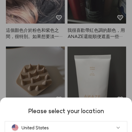
髮都比較乾。
這個顏色介於粉色和紫色之
我很喜歡帶紅色調的顏色，用
間，很特別。如果想要淡一點
ANAZE還能順便遮蓋一些白
的效果，可以把一泵混在平常
髮，真的是一舉兩得。
用的洗髮精裡一起洗頭，會有
很柔和漂亮的色調！
Please select your location
1. 完全不會痛。2. 頭髮不打
使用起來很方便，攜帶也很方
結。

便！
United States
真的超級清爽舒服。
