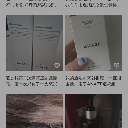
ZE，所以好奇買來試試看。
我哥哥用過我的之後也覺得很
結果沒想到自己其實不太常
好，叫我幫他訂一把，還特地
用。不是沒有效果，而是噴霧
幫他選了適合男生的尺寸。感
類的產品總覺得會噴到臉上，
謝！
還有一種當天一定要洗頭的感
覺，覺得有點麻煩就懶得用了
🤭🤭🤭 效果真的如廣告所說，
定型力很好👍👍
這是我第二次購買這款護髮
我的眉毛本來就很濃，一直很
霜。第一次只買了一支來試
困擾。用了ANAZE這款產品
用，結果真的讓頭髮變得更柔
後，終於可以讓眉毛看起來柔
順、更滑，所以這次多買幾支
和一點，真的很開心！四盒都
備用。我覺得它比其他產品更
用完了，還會繼續回購。
容易幫我梳開濕髮。非常推薦
大家試試ANAZE這個產品！
很開心自己發現了它。我也會
和媽媽一起用，因為我們的頭