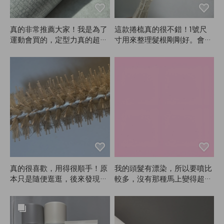
真的非常推薦大家！我是為了
這款捲梳真的很不錯！1號尺
運動會買的，定型力真的超
寸用來整理髮根剛剛好。會常
強。整場表演風都很大，還好
常用的！
有這款定型噴霧才撐住。因為
是定型噴霧，多少會有點黏，
所以建議大家盡量遠距離噴！
遠距離噴的話幾乎看不出來，
效果也很好。味道也很讚，我
真的超滿意。用過軟款之後，
強烈推薦重要活動或表演時用
硬款！其他定型噴霧也用過不
少，但不論是定型力、香味還
是持久度，ANAZE真的最
棒，哈哈。
真的很喜歡，用得很順手！原
我的頭髮有漂染，所以要噴比
本只是隨便逛逛，後來發現自
較多，沒有那種馬上變得超柔
己吹頭髮還是需要工具，就一
順的感覺。
次買了ANAZE的大號和小號
刷子，分別給長髮、側髮和瀏
海用。導熱效果很好，冷卻也