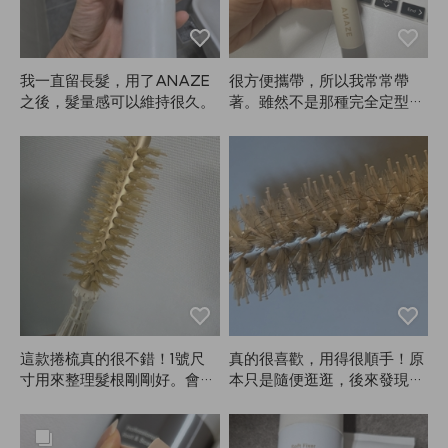
我一直留長髮，用了ANAZE
很方便攜帶，所以我常常帶
之後，髮量感可以維持很久。
著。雖然不是那種完全定型，
但固定效果還是不錯的。我本
來就不喜歡太硬的定型，所以
對ANAZE很滿意。
這款捲梳真的很不錯！1號尺
真的很喜歡，用得很順手！原
寸用來整理髮根剛剛好。會常
本只是隨便逛逛，後來發現自
常用的！
己吹頭髮還是需要工具，就一
次買了ANAZE的大號和小號
刷子，分別給長髮、側髮和瀏