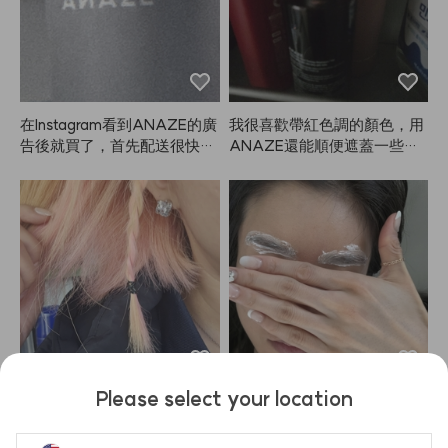
在Instagram看到ANAZE的廣
我很喜歡帶紅色調的顏色，用
告後就買了，首先配送很快！
ANAZE還能順便遮蓋一些白
容量很大，噴霧也很給力。定
髮，真的是一舉兩得。
型效果也不錯，非常滿意，打
算之後就用這款了～
Please select your location
我大概已經用了八瓶左右。雖
太美了~~太美了~~我的眉毛
然沒有染髮劑那麼持久，但真
又濃又粗，所以我都會敷超過
的比較不傷髮質。褪色時會變
10分鐘！