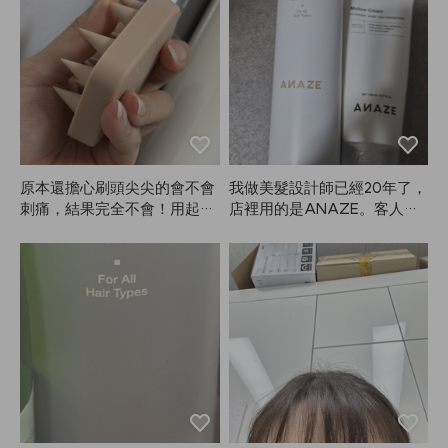
海用。導熱效果很好，冷卻也
快，成套擺在一起也很好看，
非常滿意。我大概已經用了兩
年了，現在才來寫評論，依然
用得很順手。這種刷子多少會
有點打結，但整體來說還是很
好用。不知道為什麼要寫這麼
長的評論，哈哈，不過產品真
的滿意，所以還是寫了。以後
原本還擔心刷頭尖尖的會不會
我做美髮設計師已經20年了，
還會考慮買其他尺寸！
刺痛，結果完全不會！用起來
店裡用的是ANAZE。客人的
很溫和，但頭皮還是覺得超級
頭髮有輕微受損的，也有嚴重
清爽。自從用了這款ANAZE
受損的。像Simong***這種產
刷子，洗頭時指甲也不會裂
品太輕薄了，還得根據每個人
開，現在沒有它真的沒辦法洗
的髮質和喜歡的香味準備很多
頭了。
種產品，推薦起來真的很麻
煩。但ANAZE的Mellow Crea
m，不論是嚴重受損還是一般
受損的頭髮都適用，香味大家
都很喜歡。我最喜歡的是用完
手上完全不油膩，而且用量很
省，整體非常滿意。