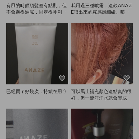
有風的時候頭髮會有點亂，但
我用過三種噴霧，這款ANAZ
不會顯得油膩，固定得剛剛
E噴出來的霧感最細緻。噴的
好，我很滿意！
時候有香味，但香味不會持續
太久（不過噴的時候心情很
好）。我其實噴得滿多的，雖
然定型力不是特別強，但固定
效果還算適中，我覺得可以。
之前網購過日本噴霧，用完頭
髮受損，洗完頭還是覺得怪怪
的，所以換成了美髮師用的產
品。這是我第一次用ANAZ
E，用完就來寫心得。如果效
果一直不錯，我會繼續用！
（照片是早上噴完4小時後，
已經買了好幾次，持續在用 :)
可以馬上補充顏色這點真的很
有點亂了）
好，但一流汗汗水就會變成粉
紅色，根本不敢穿白色衣服😭