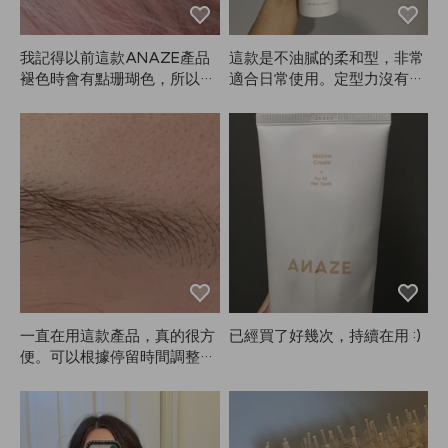
我記得以前這款ANAZE產品
這款是不油膩的柔和型，非常
褪色時會有點珊瑚色，所以又
適合日常使用。定型力沒有特
回購了，結果現在有專門的珊
別強，就是那種真正的軟性定
瑚洗髮精？！但為什麼不賣了
型噴霧。我通常會在用完其他
呢…？拜託請再賣吧😭
產品後，最後用它來補充一點
定型力。因為不是硬性定型，
所以不要期待超強的固定效
果。不黏膩真的很棒，但相對
地定型力就比較弱。你懂我的
意思吧？購買時可以參考一
下！這次是我第一次在Hemec
o Lab買產品，感覺比想像中
還不錯，下次可能會試試AN
AZE的硬性定型噴霧。
一直在用這款產品，真的很方
已經買了好幾次，持續在用 :)
便。可以根據停留時間調整顏
色深淺，這點很棒，可以染出
自己想要的顏色。一定要記得
設好計時器並注意觀察！雖然
建議先做皮膚測試，我直接用