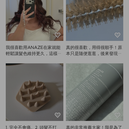
了也沒出什麼問題。不過皮膚
敏感的話還是建議先測試一
下。夏天用稍微亮一點的顏色
也挺合適的。根據髮色或個人
風格來染眉毛最適合。我本身
眉毛比較濃，用了之後差別很
大。用過一次就停不下來，A
NAZE真的很好用！
我很喜歡用ANAZE在家就能
真的很喜歡，用得很順手！原
輕鬆讓髮色維持更久，這樣就
本只是隨便逛逛，後來發現自
不用每隔幾週花大錢去美髮
己吹頭髮還是需要工具，就一
院，畢竟染髮的顏色本來就不
次買了ANAZE的大號和小號
太持久！❤️
刷子，分別給長髮、側髮和瀏
海用。導熱效果很好，冷卻也
快，成套擺在一起也很好看，
非常滿意。我大概已經用了兩
年了，現在才來寫評論，依然
用得很順手。這種刷子多少會
有點打結，但整體來說還是很
好用。不知道為什麼要寫這麼
長的評論，哈哈，不過產品真
的滿意，所以還是寫了。以後
1. 完全不會痛。2. 頭髮不打
真的非常推薦大家！我是為了