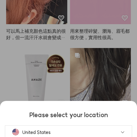
打結，這設計挺不錯。

難怪是Kiu做的產品。
可以馬上補充顏色這點真的很
用來整理碎髮、瀏海、眉毛都
好，但一流汗汗水就會變成粉
很方便，實用性很高。
紅色，根本不敢穿白色衣服😭
Please select your location
用完後頭髮變得很柔順，我很
前兩次用的時候沒什麼感覺，
喜歡。因為ANAZE裡含有矽
但第三次用完後，有一天洗頭
靈，所以會小心不要碰到頭
什麼都沒抹，頭髮卻變得超柔
United States
皮，通常每週用2-3次，不會
順。我還想說，怎麼會這麼滑