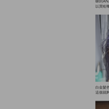
睇到AN
以買咗
色，但
品好難
明，獨
好，唔
白金髮
這個就
髮廊要
泡瓶打泡
級滿意