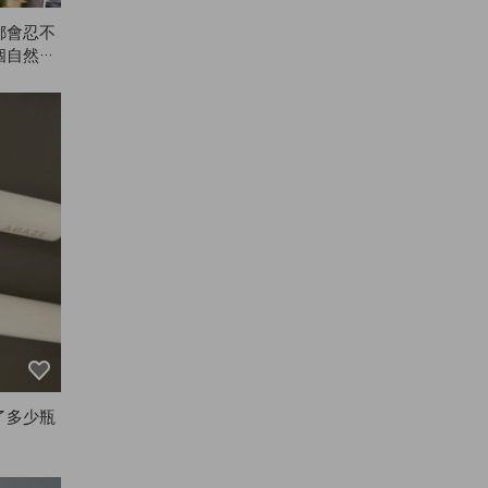
都會忍不
個自然風
蓬鬆，捲
ANAZ
行！😭
了多少瓶