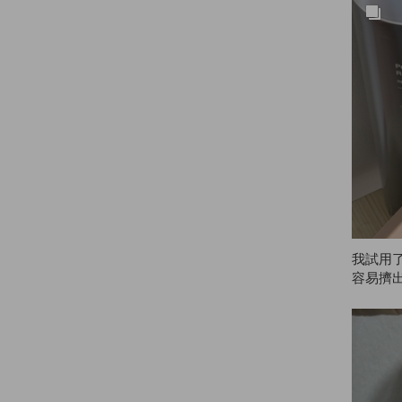
我試用
容易擠
癢，但用
真的很