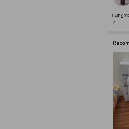
risingm
了。
Recom