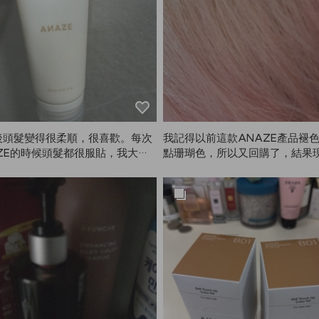
後頭髮變得很柔順，很喜歡。每次
我記得以前這款ANAZE產品褪
ZE的時候頭髮都很服貼，我大概
點珊瑚色，所以又回購了，結果
到2次。1劑比2劑用得快，剩下2劑
門的珊瑚洗髮精？！但為什麼不
當作一般護髮素用。
呢…？拜託請再賣吧😭