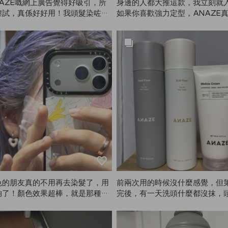
AZE嘅網上廣告覺得好吸引，所
身邊的人都大推這款，我立刻就
嚟試，真係好好用！我頭髮染咗啡
如果你喜歡強力定型，ANAZE
眉毛本身係深黑色，自己用染眉產
錯。噴的時候盡量離遠一點，頭
控制份量。呢個產品真係偉大發
覆一樣均勻定型。不過小缺點是
立包裝好易控制用量！上色超級
強頭髮會有點硬。
會太淺亦唔會太深，係純正啡色🤎
色的朋友真的不用再去染髮了，用
前兩次用的時候沒什麼感覺，但
夠了！顏色效果超棒，就是那種在
完後，有一天洗頭什麼都沒抹，
花大錢才能染到的灰紫色。我用起
得超柔順。我還想說，怎麼會這
，幾乎沒有色塊，對ANAZE超
後來才發現可能是用了ANAZE的Me
。
 Cream，頭髮真的有在修復。