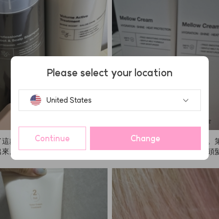
Please select your location
United States
Continue
Change
了這款洗髮精和護理刷，內容物很
這是我第二次購買這款護髮霜。
出來。有些洗髮精洗完頭皮還是會
買了一支來試用，結果真的讓頭
ANAZE這款完全不會頭皮癢，
柔順、更滑，所以這次多買幾支
滿意！
覺得它比其他產品更容易幫我梳
非常推薦大家試試ANAZE這個
開心自己發現了它。我也會和媽
用，因為我們的頭髮都比較乾。