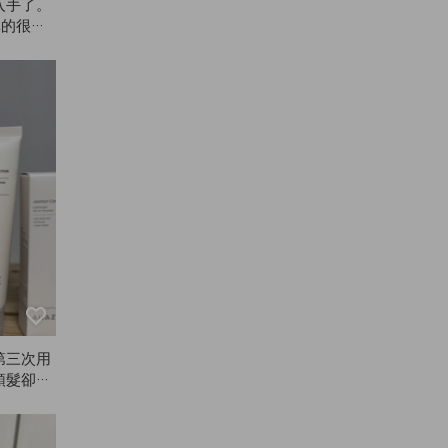
入手了。
真的很不
髮會像包
，定型太
第三次用
頭髮卻變
麼滑順？
llow
剛開始用也