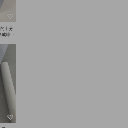
真的十分
染成啡色
買連結！
。