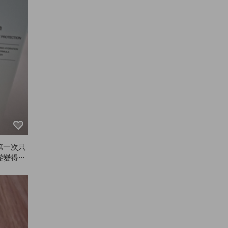
第一次只
髮變得更
備用。我
開濕髮。
產品！很
媽一起