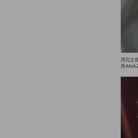
用完之
用ANA
每週用1
時我就