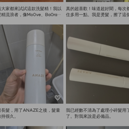
薦大家都來試試這款洗髮精！我以
真的超喜歡！味道超好聞，每次
精流浪者，像Mo0ve、Ba0ra、
住多用一點。我是燙髮，擦了這
ab、Dr.Fo0r等等都用過，防脫效果
乾後，頭髮就像剛做完造型一樣
時，頭髮還很油膩😭。結果都不適
度也超美。真的會一直回購！拜託
…但後來，真的是大發現！用了AN
E一定要繼續生產！沒了它真的不
洗髮精之後，頭髮真的變蓬鬆，掉髮
😭❤️❤️❤️
很多（這對我來說最重要😭）。真
喜歡！香味也很棒，價格也很實
像在家用沙龍等級的洗髮精一樣！
長髮，用了ANAZE之後，髮量
我已經數不清為了處理小碎髮用
維持很久。
了。對我來說是必備品。