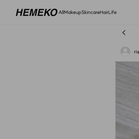
All
Makeup
Skincare
Hair
Life
ri