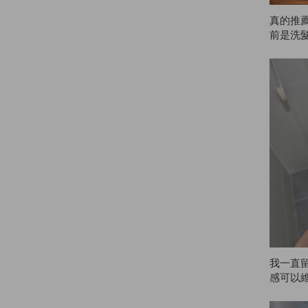
真的推
前是洗髮
Bio0L
只是一
合我…
AZE
也少了
的非常
惠。就
我一直留
感可以