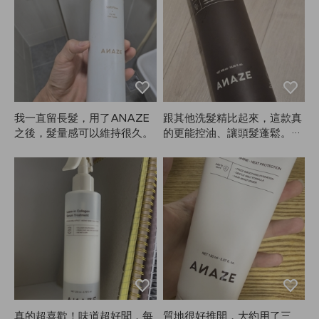
後來，真的是大發現！用了A
快，成套擺在一起也很好看，
NAZE洗髮精之後，頭髮真的
非常滿意。我大概已經用了兩
變蓬鬆，掉髮也少了很多（這
年了，現在才來寫評論，依然
對我來說最重要😭）。真的非
用得很順手。這種刷子多少會
常喜歡！香味也很棒，價格也
有點打結，但整體來說還是很
很實惠。就像在家用沙龍等級
好用。不知道為什麼要寫這麼
的洗髮精一樣！
長的評論，哈哈，不過產品真
的滿意，所以還是寫了。以後
我一直留長髮，用了ANAZE
跟其他洗髮精比起來，這款真
還會考慮買其他尺寸！
之後，髮量感可以維持很久。
的更能控油、讓頭髮蓬鬆。隔
天就收到貨了！會繼續用AN
AZE🙂
真的超喜歡！味道超好聞，每
質地很好推開，大約用了三