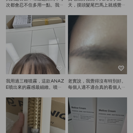
次都會忍不住多用一點。我是
天，摸頭髮尾巴馬上就感覺變
燙髮，擦了這個自然風乾後，
柔順了😭 ANAZE真的是頭髮
頭髮就像剛做完造型一樣蓬
救星，感謝Kiu！
鬆，捲度也超美。真的會一直
回購！拜託ANAZE一定要繼
續生產！沒了它真的不行！😭
😭❤️❤️❤️
我用過三種噴霧，這款ANAZ
老實說，我覺得沒有特別好。
E噴出來的霧感最細緻。噴的
每個人適不適合真的看個人。
時候有香味，但香味不會持續
我用起來不是很適合，所以沒
太久（不過噴的時候心情很
有很滿意，但適合的人可能會
好）。我其實噴得滿多的，雖
很喜歡。另外，顏色要比想像
然定型力不是特別強，但固定
中多停留一會兒才會顯色。
效果還算適中，我覺得可以。
之前網購過日本噴霧，用完頭
髮受損，洗完頭還是覺得怪怪