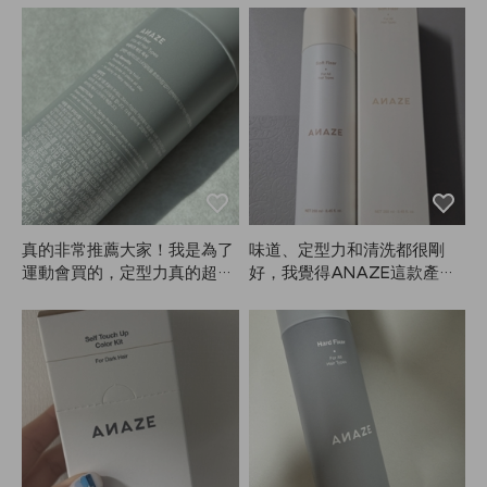
真的非常推薦大家！我是為了
味道、定型力和清洗都很剛
運動會買的，定型力真的超
好，我覺得ANAZE這款產品
強。整場表演風都很大，還好
很不錯。
有這款定型噴霧才撐住。因為
是定型噴霧，多少會有點黏，
所以建議大家盡量遠距離噴！
遠距離噴的話幾乎看不出來，
效果也很好。味道也很讚，我
真的超滿意。用過軟款之後，
強烈推薦重要活動或表演時用
硬款！其他定型噴霧也用過不