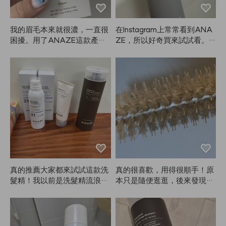
少，但不論是定型力、香味還
是持久度，ANAZE真的最
棒，哈哈。
我的眉毛本來就很濃，一直很
在Instagram上常常看到ANA
困擾。用了ANAZE這款產品
ZE，所以好奇買來試試看。
後，終於可以讓眉毛看起來柔
結果沒想到自己其實不太常
和一點，真的很開心！四盒都
用。不是沒有效果，而是噴霧
用完了，還會繼續回購。
類的產品總覺得會噴到臉上，
還有一種當天一定要洗頭的感
覺，覺得有點麻煩就懶得用了
🤭🤭🤭 效果真的如廣告所說，
定型力很好👍👍
真的推薦大家都來試試這款洗
真的很喜歡，用得很順手！原
髮精！我以前是洗髮精流浪
本只是隨便逛逛，後來發現自
者，像Mo0ve、Ba0ra、Bio0
己吹頭髮還是需要工具，就一
Lab、Dr.Fo0r等等都用過，防
次買了ANAZE的大號和小號
脫效果只是一時，頭髮還很油
刷子，分別給長髮、側髮和瀏
膩😭。結果都不適合我……但
海用。導熱效果很好，冷卻也