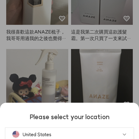
的，所以換成了美髮師用的產
品。這是我第一次用ANAZ
E，用完就來寫心得。如果效
果一直不錯，我會繼續用！
（照片是早上噴完4小時後，
我很喜歡這款ANAZE梳子，
這是我第二次購買這款護髮
有點亂了）
我哥哥用過我的之後也覺得很
霜。第一次只買了一支來試
好，叫我幫他訂一把，還特地
用，結果真的讓頭髮變得更柔
幫他選了適合男生的尺寸。感
順、更滑，所以這次多買幾支
謝！
備用。我覺得它比其他產品更
容易幫我梳開濕髮。非常推薦
大家試試ANAZE這個產品！
很開心自己發現了它。我也會
和媽媽一起用，因為我們的頭
髮都比較乾。
Please select your location
我的髮質真的有變好。以前頭
已經買了好幾次，持續在用 :)
髮狀態很差，用了ANAZE護
理後，吹乾再用這個產品，味
United States
道很好，頭髮也變得順滑有