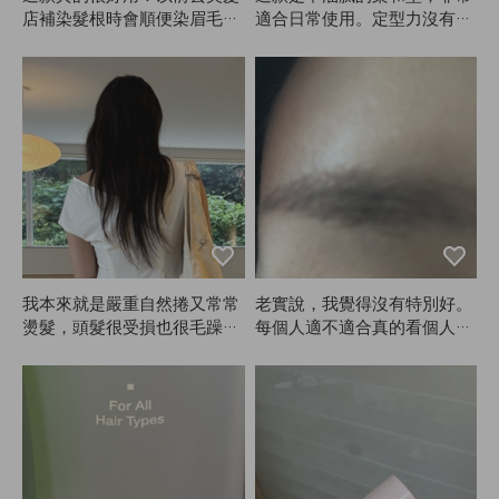
店補染髮根時會順便染眉毛，
適合日常使用。定型力沒有特
但眉毛顏色總是維持不久。頭
別強，就是那種真正的軟性定
髮和眉毛顏色不一樣讓我很在
型噴霧。我通常會在用完其他
意。現在用ANAZE在家自己
產品後，最後用它來補充一點
染，真的超方便，顏色也很自
定型力。因為不是硬性定型，
然。我2月買的，用到現在又
所以不要期待超強的固定效
來回購。
果。不黏膩真的很棒，但相對
地定型力就比較弱。你懂我的
意思吧？購買時可以參考一
下！這次是我第一次在Hemec
o Lab買產品，感覺比想像中
還不錯，下次可能會試試AN
AZE的硬性定型噴霧。
我本來就是嚴重自然捲又常常
老實說，我覺得沒有特別好。
燙髮，頭髮很受損也很毛躁。
每個人適不適合真的看個人。
用ANAZE吹乾和沒用時完全
我用起來不是很適合，所以沒
是兩回事。即使抹再多護髮
有很滿意，但適合的人可能會
乳，頭髮還是毛躁，但用這個
很喜歡。另外，顏色要比想像
再加上最後的護髮油，這就是
中多停留一會兒才會顯色。
我目前最好的狀態！現在沒有
ANAZE真的不行。