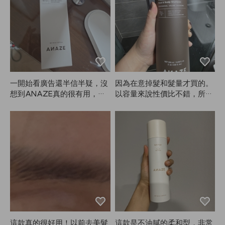
一開始看廣告還半信半疑，沒
因為在意掉髮和髮量才買的。
想到ANAZE真的很有用，熱
以容量來說性價比不錯，所以
保護效果好，頭髮也感覺變好
沒抱太大期待，但起泡力很
了！閃閃發亮！我會繼續認真
好。至於對掉髮或蓬鬆是否有
使用！
效，目前還不太清楚。看到很
多人提到香味，就自己試了一
下（我是香水收藏愛好者）。
味道有點像某品牌Blanc*系列
的衣物柔順劑香，覺得香味應
該會因人而異。
這款真的很好用！以前去美髮
這款是不油膩的柔和型，非常