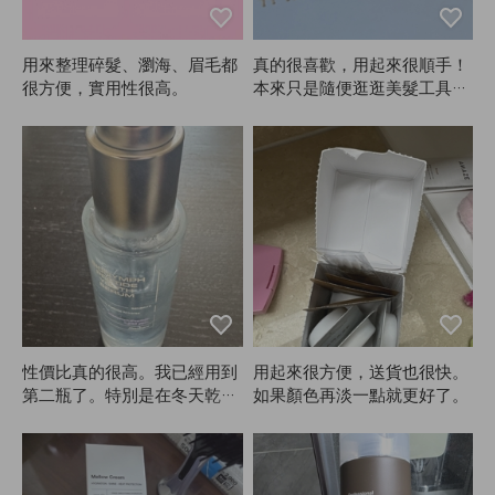
用來整理碎髮、瀏海、眉毛都
真的很喜歡，用起來很順手！
很方便，實用性很高。
本來只是隨便逛逛美髮工具，
後來發現自己吹頭髮還是需要
這個，就一起買了ANAZE的
大號和小號，一個給長髮和側
邊用，一個給瀏海用。導熱效
果很好，冷卻也很快，擺成一
套還蠻好看的，非常滿意。感
覺已經用ANAZE大約兩年
了，現在才來寫評論，真的很
實用。這種梳子多少會有點打
結，但整體還是很好用。不太
懂為什麼要寫三百字的評論，
哈哈，不過產品真的很滿意，
性價比真的很高。我已經用到
用起來很方便，送貨也很快。
所以還是寫了。如果有其他尺
第二瓶了。特別是在冬天乾燥
如果顏色再淡一點就更好了。
寸，我一定會再回購ANAZ
的時候非常好用。
E！