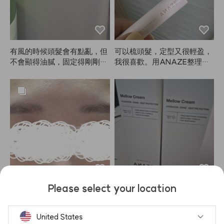
有風的時候頭髮會有點亂，但
可以梳頭髮，定型又很輕盈，
不會顯得油膩，固定得剛剛
我很喜歡。用ANAZE整理頭
好，我很滿意！
髮真的很方便。
Please select your location
我的半永久眉毛紋繡顏色還是
這是我第二次購買這款護髮
偏灰，本來半信半疑地下單想
霜。第一次只買了一支來試
中和一下眉色，結果超滿意！
用，結果真的讓頭髮變得更柔
United States
第一次染眉，沒想到眼睛也沒
順、更滑，所以這次多買幾支