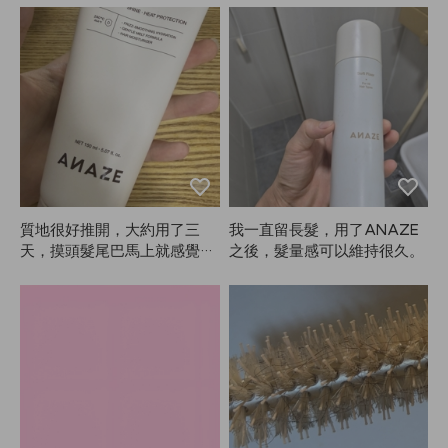
質地很好推開，大約用了三
我一直留長髮，用了ANAZE
天，摸頭髮尾巴馬上就感覺變
之後，髮量感可以維持很久。
柔順了😭 ANAZE真的是頭髮
救星，感謝Kiu！