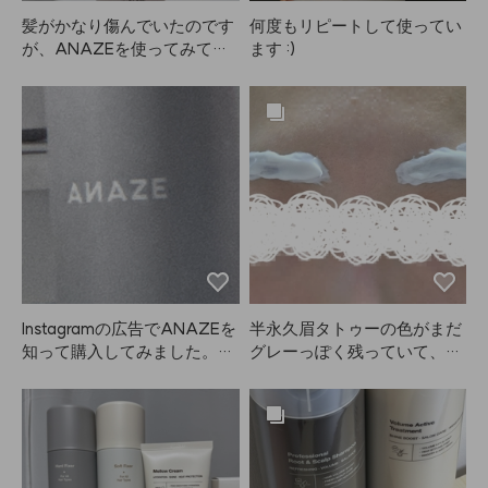
髪がかなり傷んでいたのです
何度もリピートして使ってい
が、ANAZEを使ってみてと
ます :)
ても満足しています。母にも
買ってあげました。縮毛矯正
やカラーでゴワゴワだった髪
が落ち着いてきました。これ
からも続けて使うつもりで
す。
Instagramの広告でANAZEを
半永久眉タトゥーの色がまだ
知って購入してみました。ま
グレーっぽく残っていて、眉
ず、配送がとても早かったで
の色を中和したくて半信半疑
す。容量もたっぷりでスプレ
で注文しましたが、結果は大
ーの噴射も良い感じ！ホール
満足です！眉毛のカラーは初
ド力も十分で、とても満足し
めてでしたが、思ったより目
ています。これからはこの商
もしみませんでした。色が明