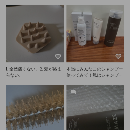
ったり。ホールド力はそこま
よくキープされるのが気に入
い新商品が出てくるANAZE
で強くないですが、まさにソ
っています！
最高です。
フトフィクサーという感じ。
他のスタイリング剤の後に仕
上げで軽くキープしたいとき
に使っています。ハードタイ
プではないので、がっちり固
めたい方には向かないかも。
ベタつかないのがすごく良い
けど、その分ホールド力は控
えめです。伝わりますよね？
購入の際は参考にしてくださ
1. 全然痛くない。2. 髪が絡ま
本当にみんなこのシャンプー
い！今回初めてヘメコラボで
らない。

使ってみて！私はシャンプー
買いましたが、思っていたよ
難民で、Mo0ve、Ba0ra、Bi
り悪くなくて、次はANAZE
とにかくめちゃくちゃ爽快感
o0Lab、Dr.Fo0rなど色々試し
のハードフィクサーも試して
がすごい。

たけど、抜け毛改善は一瞬だ
みたいです。
けだし、すぐベタついてダメ
爪でガリガリすることはでき
でした😭。結局合わなかった
ないけど、指先でマッサージ
んですよね…でも、ユーレ
すると洗ってる感じはある。
カ！ANAZEのシャンプーを
ただ、スッキリ洗い流せてる
使い始めてから、本当にボリ
かはちょっと不安もあった。

ュームが出て、抜け毛もかな