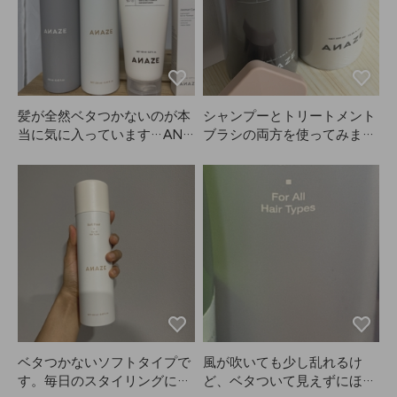
品に落ち着こうと思います〜
るくなりすぎないか心配でし
たが、10分くらいでも仕上が
りの色味が気に入りました。
おすすめです！
髪が全然ベタつかないのが本
シャンプーとトリートメント
当に気に入っています…ANA
ブラシの両方を使ってみまし
ZEを使い始めてから、どん
たが、中身がとてもスムーズ
どん買い足してお財布が空っ
に出てきます。シャンプーに
ぽに…母にも取られちゃっ
よっては洗った後に頭皮がか
て、また買いました。暑い夏
ゆくなることがあるんです
にもぴったりです。素敵な商
が、ANAZEのこのシャンプ
品をたくさん作ってくれてあ
ーは全然かゆみがなくて本当
りがとうございます！YouTu
に良かったです！
beもよく見ていて、安くて簡
単にヘアセットできるので友
達にもANAZEをおすすめし
ています。ハードフィクサ
ー、ソフトフィクサー、メロ
ベタつかないソフトタイプで
風が吹いても少し乱れるけ
ウクリーム、ベビーヘアフィ
す。毎日のスタイリングにぴ
ど、ベタついて見えずにほど
クサー…買うたびにもっと良