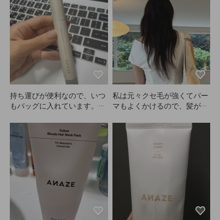
優秀です。
持ち運びが便利なので、いつ
私は元々クセ毛が強くてパー
もバッグに入れています。が
マもよくかけるので、髪がか
っちり固まる感じではないで
なり傷んで広がりやすいで
すが、しっかりキープしてく
す。でもANAZEをつけてか
れます。私はガチガチに固ま
ら乾かすのと、何もつけずに
るのはあまり好きじゃないの
乾かすのでは全然違います。
で、ANAZEにとても満足し
ヘアミルクをたっぷり使って
ています。
も広がる髪なのに、これを塗
って乾かして、さらにオイル
で仕上げるとこのまとまり
感…！もうANAZEがないと
無理です。