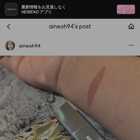
最新情報をお見逃しなく
ダウンロ
HEMEKO
ード
アプリ
aineoh94's post
aineoh94