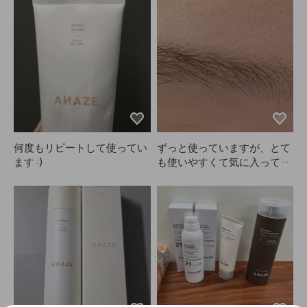
プレーすると香りもします
買いました。最初はちょっと
もとても使いやすいです。な
が、長くは続かない感じです
難しかったけど、何度か試し
んで300文字も書かないとい
（でもスプレーする時は気分
ているうちに慣れて、今では
けないのか分かりませんが、
が良くなります）。けっこう
前髪が全然ベタつかずきれい
製品には満足しているので書
たくさん使っても、キープ力
にキープできてます！👍🏻
きました、笑。また別サイズ
がめちゃくちゃ強いわけじゃ
もANAZEでリピートしたい
ないですが、ほどよく固定さ
です！
れるので満足しています。以
前は日本のスプレーをネット
で買って使っていましたが、
髪が傷んでしまい、シャンプ
何度もリピートして使ってい
ずっと使っていますが、とて
ーしても変な感じが残ってい
ます :)
も使いやすくて気に入ってい
たので、美容師さんが使う製
ます。時間によって明るさを
品に変えました。今回初めて
調整できるので、自分の好み
ANAZEを使ってすぐにレビ
に合わせて染められるのがい
ューを書いています。もしこ
いですね。タイマーをセット
のまま良ければ、これからも
してしっかり見ておくのが大
リピートします！（写真は朝
事です。パッチテストを推奨
スプレーして4時間後、少し
されていますが、私はそのま
崩れてます）
ま使って特に問題ありません
でした。敏感肌の方はテスト
した方が安心かもしれませ