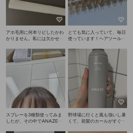
アホ毛用に何本リピしたかわ
とても気に入っていて、毎日
かりません。私には欠かせな
使っています！ヘアツールを
いアイテムです。
見ていたときに、セルフドラ
イにはやっぱり必要だなと思
って、ロングヘアやサイド用
に大きいサイズと、前髪用に
小さいサイズの両方をANAZ
Eで購入しました。熱伝導も
良いし、冷めるのも早くて気
に入っています。セットで並
べると見た目も可愛くて大満
足です。もう2年くらい使っ
ている気がしますが、今さら
レビューを書きます。それく
スプレーを3種類使ってみま
野球場に行くと風も強いし暑
らい愛用しています。このタ
したが、その中でANAZEが
くて、前髪のカールがすぐ取
イプのブラシは多少髪が絡む
一番ミストが細かいです。ス
れちゃうのが嫌でANAZEを
のは仕方ないですが、それで