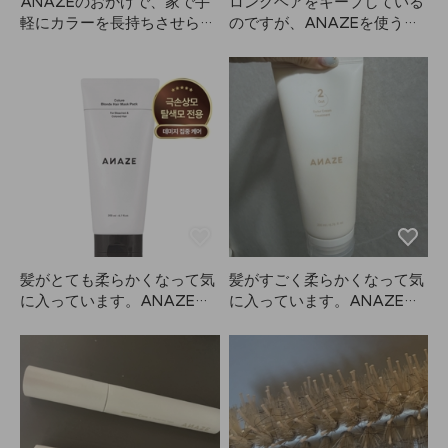
ANAZEのおかげで、家で手
ロングヘアをキープしている
軽にカラーを長持ちさせられ
のですが、ANAZEを使うと
るのが嬉しいです。カラーっ
ボリューム感が長持ちしま
てすぐ落ちちゃうことも多い
す。
ので、頻繁に高いお金を払わ
ずに済むのが本当に助かりま
す！❤️
髪がとても柔らかくなって気
髪がすごく柔らかくなって気
に入っています。ANAZEは
に入っています。ANAZEを
シリコンが入っているので、
使った日は髪が落ち着いてま
頭皮にはつかないように気を
とまりやすいです。週に1〜2
つけて、毎日ではなく週に
回使っています。ステップ1
2〜3回使っています。
を先に使い切ってしまったの
で、2だけ残った時は普通の
トリートメントとして使って
います。