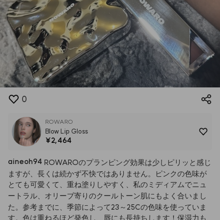
0
ROWARO
Blow Lip Gloss
¥2,464
aineoh94
ROWAROのプランピング効果は少しピリッと感じ
ますが、長くは続かず不快ではありません。ピンクの色味が
とても可愛くて、重ね塗りしやすく、私のミディアムでニュ
ートラル、オリーブ寄りのクールトーン肌にもよく合いまし
た。参考までに、季節によって23～25Cの色味を使っていま
す。色は重ねるほど発色し、唇にも長持ちします！保湿力も