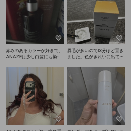
赤みのあるカラーが好きで、
眉毛が多いので13分ほど置き
ANAZEは少し白髪にも染ま
ました。色がきれいに出て、
る感じがして一石二鳥です。
顔の印象もすごくやわらかく
見えます。使いやすくて気に
入っています！