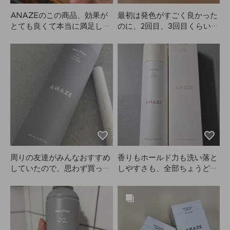
ANAZEのこの商品、効果が
最初は発色がすごく良かった
とても良くて本当に満足して
のに、2回目、3回目くらいか
います。配送も思ったよりず
ら色が薄くなってきた感じで
っと早く届きました。全体的
す😭 それでも私の真っ黒な
にとても満足できる買い物
眉毛だと微妙な違いなので、
で、次回もリピートする予定
リピートしました。
です！⭐️
周りの友達がみんなおすすめ
香りもホールド力も洗い落と
していたので、思わず買っち
しやすさも、全部ちょうどよ
ゃいました。しっかりキープ
くて気に入っています。AN
したい方にはANAZE、本当
AZEのこの商品、いい感じで
におすすめです。できるだけ
す。
離してスプレーするとムラな
くコーティングされて、しっ