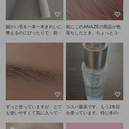
くらい使ってるのに、今さら
レビュー書きますが、今でも
すごく気に入っています。こ
のタイプのブラシは多少絡ま
るのは仕方ないですが、それ
細かい毛を一本一本きれいに
前にこのANAZEの商品が色
でも使いやすいです。なんで
整えるのにぴったりで、前髪
落ちしたとき、ちょっとコー
こんなに長いレビューが必要
や根元のアホ毛もきちんとま
ラルっぽくなった記憶があっ
なのかわかりませんが
とめられます！でも、重ねて
てリピートしたんですが、今
（笑）、商品には満足してい
塗りすぎると髪が少しベタつ
はコーラルシャンプーが別で
るので書きました。次は別の
いて見えるので、量の調整は
あるんですね？！でもなんで
サイズも買いたいです！
必須です。サイズも持ち運び
売ってないんだろう…？また
やすくて、外出先でもサッと
販売してください😭
直せて便利。とにかく他の製
品よりANAZEがおすすめで
す✌️
ずっと使っていますが、とて
コスパ最高です。もう2本目
も使いやすくて気に入ってい
を使っています。特に冬の乾
ます。時間によって明るさを
燥する時期にすごく良いで
調整できるので、自分の好み
す。