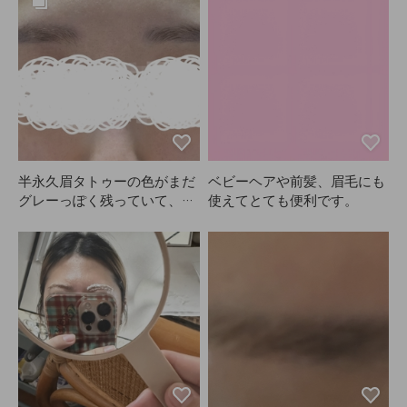
に合わせて染められるのがい
いですね。タイマーをセット
してしっかり見ておくのが大
事です。パッチテストを推奨
されていますが、私はそのま
ま使って特に問題ありません
でした。敏感肌の方はテスト
した方が安心かもしれませ
ん。夏なので少し明るめでも
悪くない感じですし、ヘアカ
半永久眉タトゥーの色がまだ
ベビーヘアや前髪、眉毛にも
ラーや自分のスタイルに合わ
グレーっぽく残っていて、眉
使えてとても便利です。
せて染めるのが一番だと思い
の色を中和したくて半信半疑
ます。もともと眉が濃い方な
で注文しましたが、結果は大
ので、やるとやらないとでは
満足です！眉毛のカラーは初
結構差が出ます。一度使うと
めてでしたが、思ったより目
やめられません。ANAZE、
もしみませんでした。色が明
愛用しています！
るくなりすぎないか心配でし
たが、10分くらいでも仕上が
りの色味が気に入りました。
おすすめです！