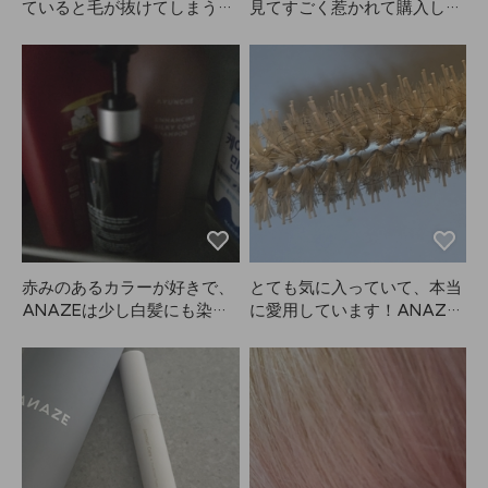
ていると毛が抜けてしまうこ
見てすごく惹かれて購入しま
とが多かったですが、ANAZ
したが、本当に使いやすいで
Eのこれは一体型なのでとて
す！私は髪をブラウンに染め
も良いと思います。これから
ていますが、眉毛は元々真っ
も使い続けてみます！
黒。自分で眉毛を染めると量
の調整が難しいのですが、こ
れは個包装になっていて量の
コントロールがとても簡単！
発色も抜群で、明るすぎず暗
すぎず、理想的なブラウンで
す🤎
赤みのあるカラーが好きで、
とても気に入っていて、本当
ANAZEは少し白髪にも染ま
に愛用しています！ANAZE
る感じがして一石二鳥です。
のヘアブラシ、大きいのと小
さいのを長い髪やサイド、前
髪用にセットで購入しまし
た。熱伝導も良いし、冷める
のも早いので気に入っていま
す。セットで並べると見た目
も可愛くて大満足。もう2年