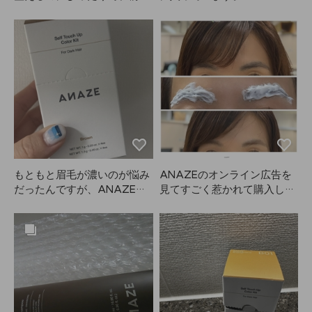
や根元のアホ毛もきちんとま
シリコンが入っているので、
とめられます！でも、重ねて
頭皮にはつかないように気を
塗りすぎると髪が少しベタつ
つけて、毎日ではなく週に
いて見えるので、量の調整は
2〜3回使っています。
必須です。サイズも持ち運び
やすくて、外出先でもサッと
直せて便利。とにかく他の製
品よりANAZEがおすすめで
す✌️
もともと眉毛が濃いのが悩み
ANAZEのオンライン広告を
だったんですが、ANAZEの
見てすごく惹かれて購入しま
このアイテムでふんわり薄く
したが、本当に使いやすいで
仕上げられるようになって嬉
す！私は髪をブラウンに染め
しいです！4パック全部使い
ていますが、眉毛は元々真っ
切って、またリピートするつ
黒。自分で眉毛を染めると量
もりです。
の調整が難しいのですが、こ
れは個包装になっていて量の
コントロールがとても簡単！
発色も抜群で、明るすぎず暗