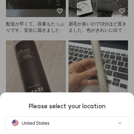
すぎず、理想的なブラウンで
す🤎
配送が早くて、容量もたっぷ
眉毛が多いので13分ほど置き
りです。安全に届きました
ました。色がきれいに出て、
し、香りも気に入りました。
顔の印象もすごくやわらかく
抜け毛にも効果があるといい
見えます。使いやすくて気に
なと思います。
入っています！
Please select your location
他のシャンプーよりもボリュ
持ち運びが便利なので、いつ
ームや油分コントロールがし
もバッグに入れています。が
っかりできます。配送も翌日
っちり固まる感じではないで
United States
に届いてびっくり！これから
すが、しっかりキープしてく
もANAZE使います🙂
れます。私はガチガチに固ま