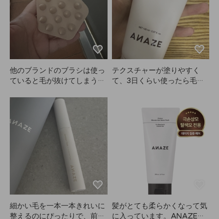
トします！
うちに髪を洗わなきゃいけな
い気がして、なんとなく面倒
で…🤭🤭🤭 効果は広告通り
で、キープ力はしっかりあり
ます👍👍
他のブランドのブラシは使っ
テクスチャーが塗りやすく
ていると毛が抜けてしまうこ
て、3日くらい使ったら毛先
とが多かったですが、ANAZ
がすぐに柔らかくなったのが
Eのこれは一体型なのでとて
分かりました😭 ANAZEは本
も良いと思います。これから
当に髪の救世主。Kiuさんに
も使い続けてみます！
感謝！
細かい毛を一本一本きれいに
髪がとても柔らかくなって気
整えるのにぴったりで、前髪
に入っています。ANAZEは