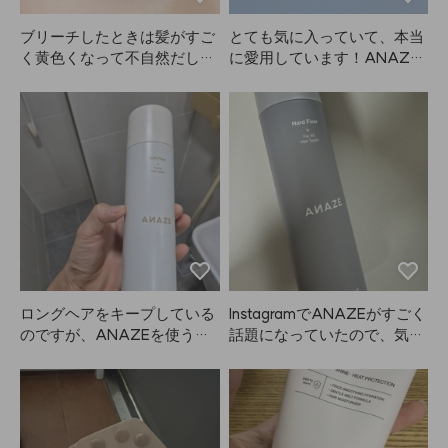
ブリーチしたときは髪がすご
とても気に入っていて、本当
く黄色くなって不自然だし、
に愛用しています！ANAZE
頭皮も刺激を感じたんです
のヘアブラシ、大きいのと小
が、ANAZEで染めたら本当
さいのを長い髪やサイド、前
に自然でめっちゃ可愛く染ま
髪用にセットで購入しまし
りました😭ANAZEを一度使
た。熱伝導も良いし、冷める
ったら他のはもう使えないっ
のも早いので気に入っていま
てくらい気に入ってます、
す。セットで並べると見た目
笑。染めた後もただ黄色っぽ
も可愛くて大満足。もう2年
く抜けるんじゃなくて、アッ
くらい使ってるのに、今さら
シュ系に色落ちしてすごく満
レビュー書きますが、今でも
足です。放置時間によって明
すごく気に入っています。こ
るさが変わるけど、長く置い
のタイプのブラシは多少絡ま
てもただ黄色くなるんじゃな
るのは仕方ないですが、それ
ロングヘアをキープしている
InstagramでANAZEがすごく
くて明るいアッシュになるの
でも使いやすいです。なんで
のですが、ANAZEを使うと
話題になっていたので、気に
が嬉しいです。4セット入り
こんなに長いレビューが必要
ボリューム感が長持ちしま
なって買ってみました。でも
なので4回使えるし、1つの量
なのかわかりませんが
す。
思ったよりあまり使っていま
も多くて2人でも十分使えそ
（笑）、商品には満足してい
せん。効果がないわけじゃな
うです。ANAZEの商品はど
るので書きました。次は別の
くて、スプレータイプなので
れも満足してて、絶対リピー
サイズも買いたいです！
顔につきそうだし、その日の