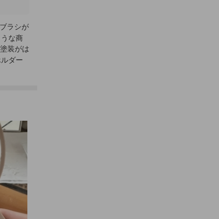
のブラシが
ような商
と塗装がは
ホルダー