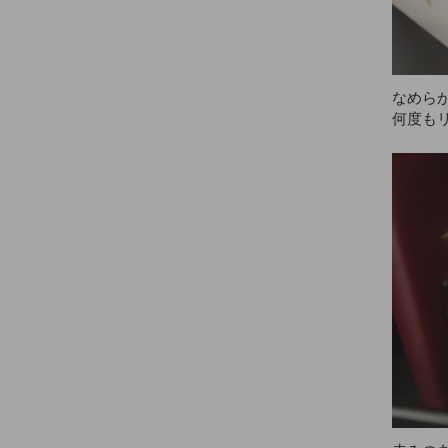
なめらか
何度も