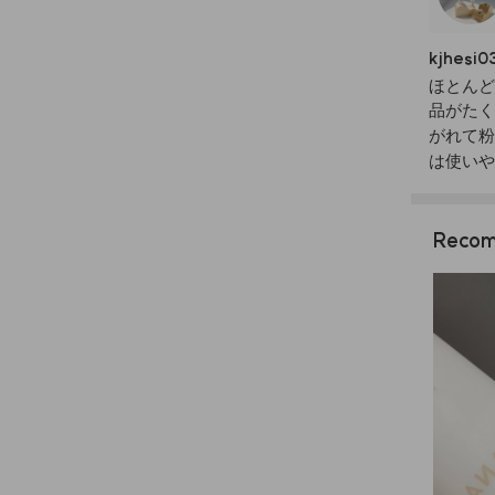
kjhesi0
ほとんど
品がたく
がれて粉
は使いや
Recom