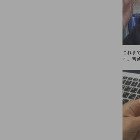
ごく良
て、本
ーも使
イプは
の時に
なフィ
プ力、香
番だと
これま
す。普
いです
す。色
ーション
っとリ