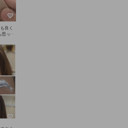
ても良く
も思った
体的にと
もリピー