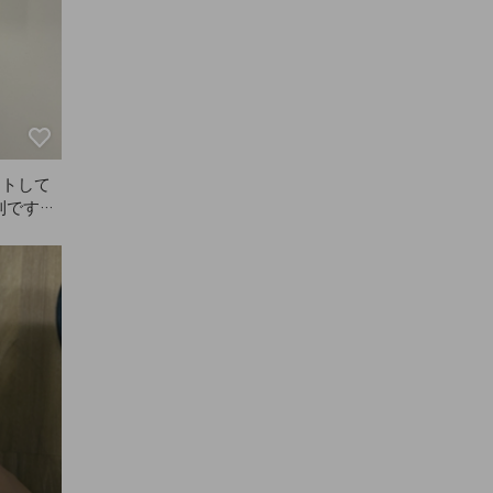
ートして
利です。
がブラウ
すぐ気づ
いてきま
すすめで