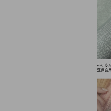
商品を
ございま
安くて
にもAN
ードフ
ロウク
買うた
ANAZ
みなさ
運動会
が本当
ずっと
おかげ
た。フ
けられ
スプレ
らスプ