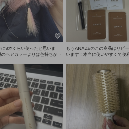
かったです。香りもとても良く
燥しやすいので。
当に大満足です。ソフトフィクサ
ったことがありますが、ハードタ
大事なイベントやパフォーマンス
ぜひ使ってほしいです！いろいろ
クサーを使ってきましたが、キー
り、持続力、全部ANAZEが一
思います。笑
でに8本くらい使ったと思いま
もうANAZEのこの商品はリピ
通のヘアカラーよりは色持ちが短
います！本当に使いやすくて便
が、髪が傷みにくいのが嬉しいで
職場の同僚たちにも、私の眉毛
落ちしてもムラにならず、グラデ
ンに染まってとても目立つって
っぽくなるので、ANAZEをず
かれて、みんな購入リンクを聞
ピしています。
した！とても人気で、本当にお
きるアイテムです。