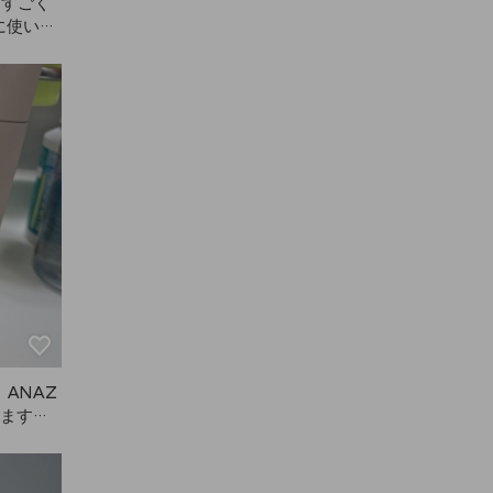
てすごく
に使いや
染めてい
分で眉毛
ですが、
コントロ
で、明る
ウンです
ANAZ
います。
矯正やカ
着いてき
つもりで