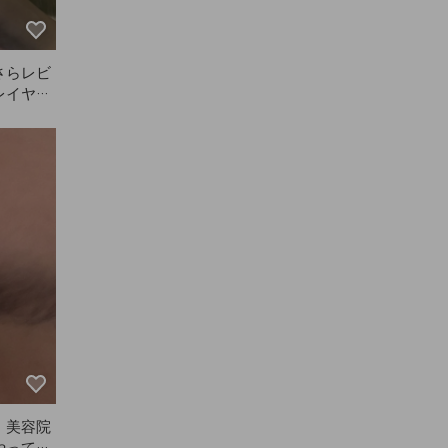
さらレビ
レイヤー
AZEの
にぴった
きなので
に仕上が
くて、今
し写って
ので、A
ールブラ
安いブラ
微妙だっ
いたくな
愛くてさ
プ感も良
！美容院
入ってま
やっても