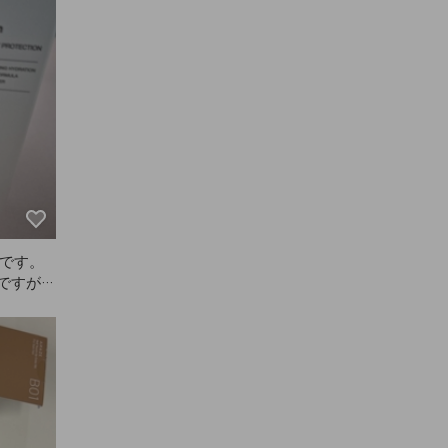
です。
ですが、
なってサ
用に追加
製品より
ANAZ
です！見
一緒に使
も髪が乾