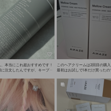
たくさん作ってくれてありがとう
す。
す！YouTubeもよく見ていて、
簡単にヘアセットできるので友達
AZEをおすすめしています。ハ
ィクサー、ソフトフィクサー、メ
リーム、ベビーヘアフィクサー…
びにもっと良い新商品が出てくる
E最高です。
ん、本当にこれ超おすすめです！
このヘアクリームは2回目の購入
用に注文したんですが、キープ力
最初はお試しで1本だけ買ったの
にすごいです。パフォーマンス中
髪が本当に目に見えて柔らかく
風が強かったのに、フィクサーの
ラサラになったので、ストック
で髪型がなんとか持ちこたえまし
購入しました。濡れた髪も他の
ィクサーなので多少ベタつきは避
早く絡まりが取れる気がします。
ないですが、できるだけ遠くから
Eのこの商品、本当におすすめ
ーするのがおすすめです！遠くか
つけてよかったです。私も母と
レーするとほとんど目立たず、す
うつもりです。私たちはどちら