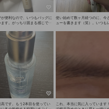
びが便利なので、いつもバッグに
使い始めて数ヶ月経つのに、今
います。がっちり固まる感じでは
ューを書きます（笑）。いつも
すが、しっかりキープしてくれま
カットにしているのですが、AN
はガチガチに固まるのはあまり好
このブラシはCカールのブロー
いので、ANAZEにとても満足
りです。私は太めのカールが好
ます。
すが、まさに理想通りのカール
ります！髪が絡むことも全くな
朝使ったので写真に髪の毛が少
ます（笑）。とても気に入った
NAZEの根元ボリューム用のロ
シも買おうか考え中です。

色もすごく可愛くないですか？
シやレビューが多いものは色が
たり、蛍光色が多くてあまり買
かったのですが、これは色も可
らにお気に入りです（笑）。

値段も妥当だと思うし、グリッ
最高です。もう2本目を使ってい
これ、本当に気に入っています
いです！使ってみて、全部気に
特に冬の乾燥する時期にすごく良
で根元染めのときに眉も一緒に