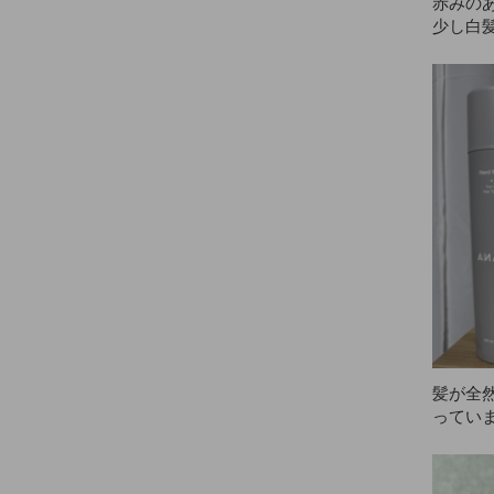
赤みのあ
少し白
です。
髪が全
っていま
ら、ど
に…母
した。