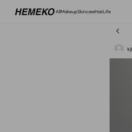
All
Makeup
Skincare
Hair
Life
kj