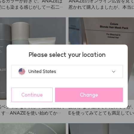
るカラーが好きで、ANAZEは
ANAZEのオンライン広告を見
髪にも染まる感じがして一石二鳥
惹かれて購入しましたが、本当
すいです！私は髪をブラウンに
ますが、眉毛は元々真っ黒。自
を染めると量の調整が難しいの
これは個包装になっていて量の
ールがとても簡単！発色も抜群
すぎず暗すぎず、理想的なブラ
🤎
Please select your location
United States
Continue
Change
然ベタつかないのが本当に気に入
髪がかなり傷んでいたのですが、
す…ANAZEを使い始めてか
Eを使ってみてとても満足して
んどん買い足してお財布が空っぽ
母にも買ってあげました。縮毛
にも取られちゃって、また買いま
ラーでゴワゴワだった髪が落ち
暑い夏にもぴったりです。素敵な
ました。これからも続けて使う