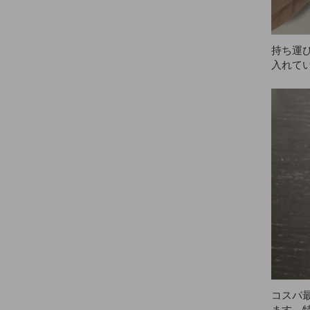
持ち運
入れて
ないで
す。私
きじゃな
してい
コスパ
ます。