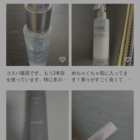
まって、白い服は全然着られ
調整できるので、自分の好み
ません😭
に合わせて染められるのがい
いですね。タイマーをセット
してしっかり見ておくのが大
事です。パッチテストを推奨
されていますが、私はそのま
ま使って特に問題ありません
でした。敏感肌の方はテスト
した方が安心かもしれませ
ん。夏なので少し明るめでも
悪くない感じですし、ヘアカ
コスパ最高です。もう2本目
めちゃくちゃ気に入ってま
ラーや自分のスタイルに合わ
を使っています。特に冬の乾
す！香りがすごく良くて、つ
せて染めるのが一番だと思い
燥する時期にすごく良いで
い一度にたっぷり使っちゃい
ます。もともと眉が濃い方な
す。
ます。私はパーマヘアなんで
ので、やるとやらないとでは
すが、これをつけて自然乾燥
結構差が出ます。一度使うと
すると、まるでブローしたみ
やめられません。ANAZE、
たいに髪がふんわりして、カ
愛用しています！
ールもすごくきれいに出ま
す。これからもずっとリピし
ます。ANAZEさん、本当に
作り続けてください！もう手