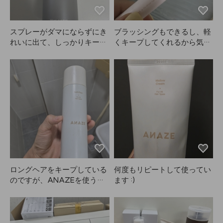
放せないアイテムです😭😭
❤️❤️❤️
スプレーがダマにならずにき
ブラッシングもできるし、軽
れいに出て、しっかりキープ
くキープしてくれるから気に
してくれるからすごく気に入
入っています。ANAZEでス
ってます！ANAZE、本当に
タイリングが楽になりまし
優秀です。
た。
ロングヘアをキープしている
何度もリピートして使ってい
のですが、ANAZEを使うと
ます :)
ボリューム感が長持ちしま
す。