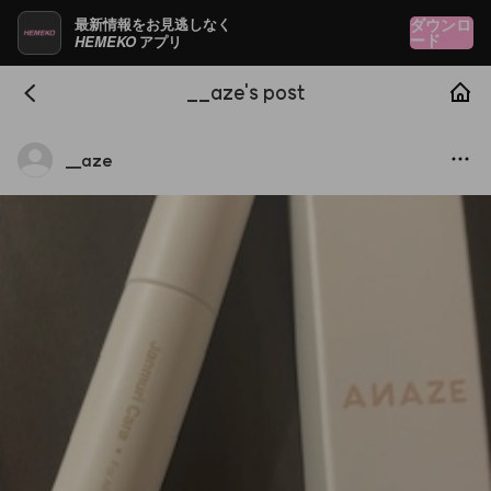
最新情報をお見逃しなく
ダウンロ
HEMEKO
ード
アプリ
__aze's post
__
aze