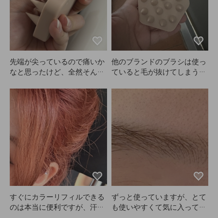
ルに仕上がります！髪が絡む
ことも全くなくて、今朝使っ
たので写真に髪の毛が少し写
ってます（笑）。とても気に
入ったので、ANAZEの根元
ボリューム用のロールブラシ
先端が尖っているので痛いか
他のブランドのブラシは使っ
も買おうか考え中です。

なと思ったけど、全然そんな
ていると毛が抜けてしまうこ
色もすごく可愛くないです
ことありません！とてもやさ
とが多かったですが、ANAZ
か？安いブラシやレビューが
しい使い心地なのに、頭皮が
Eのこれは一体型なのでとて
多いものは色が微妙だった
すごくスッキリします。AN
も良いと思います。これから
り、蛍光色が多くてあまり買
AZEのブラシを使い始めてか
も使い続けてみます！
いたくなかったのですが、こ
らはシャンプー中に爪が割れ
れは色も可愛くてさらにお気
ることもなくなり、もうこれ
に入りです（笑）。

なしでは髪を洗えません。
値段も妥当だと思うし、グリ
ップ感も良いです！使ってみ
て、全部気に入ってます
（笑）。
すぐにカラーリフィルできる
ずっと使っていますが、とて
のは本当に便利ですが、汗を
も使いやすくて気に入ってい
かくとピンク色の汗が出てし
ます。時間によって明るさを