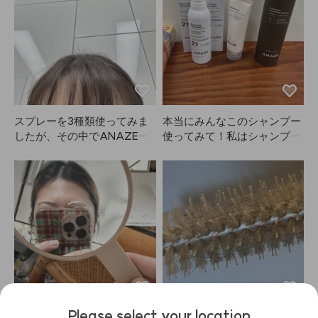
スプレーを3種類使ってみま
本当にみんなこのシャンプー
したが、その中でANAZEが
使ってみて！私はシャンプー
一番ミストが細かいです。ス
難民で、Mo0ve、Ba0ra、Bi
プレーすると香りもします
o0Lab、Dr.Fo0rなど色々試し
が、長くは続かない感じです
たけど、抜け毛改善は一瞬だ
（でもスプレーする時は気分
けだし、すぐベタついてダメ
が良くなります）。けっこう
でした😭。結局合わなかった
たくさん使っても、キープ力
んですよね…でも、ユーレ
がめちゃくちゃ強いわけじゃ
カ！ANAZEのシャンプーを
ないですが、ほどよく固定さ
使い始めてから、本当にボリ
れるので満足しています。以
ュームが出て、抜け毛もかな
前は日本のスプレーをネット
り減りました（これが一番大
で買って使っていましたが、
事😭）。香りも良いし、価格
Please select your location
髪が傷んでしまい、シャンプ
も最高！まるで自宅が美容室
ANAZEのこの商品、効果が
とても気に入っていて、毎日