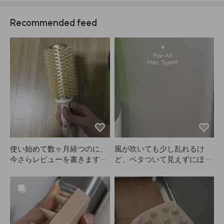
Recommended feed
使い始めて数ヶ月経つのに、
風が吹いても少し乱れるけ
今さらレビューを書きます
ど、ベタついて見えずにほど
（笑）。いつもレイヤーカッ
よくキープされるのが気に入
トにしているのですが、AN
っています！
AZEのこのブラシはCカール
のブローにぴったりです。私
は太めのカールが好きなので
すが、まさに理想通りのカー