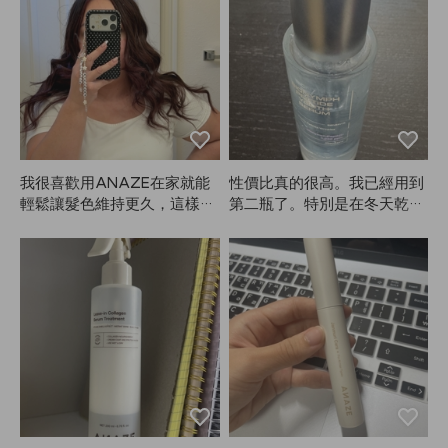
然定型力不是特別強，但固定
效果還算適中，我覺得可以。
之前網購過日本噴霧，用完頭
髮受損，洗完頭還是覺得怪怪
的，所以換成了美髮師用的產
品。這是我第一次用ANAZ
E，用完就來寫心得。如果效
果一直不錯，我會繼續用！
（照片是早上噴完4小時後，
我很喜歡用ANAZE在家就能
性價比真的很高。我已經用到
有點亂了）
輕鬆讓髮色維持更久，這樣就
第二瓶了。特別是在冬天乾燥
不用每隔幾週花大錢去美髮
的時候非常好用。
院，畢竟染髮的顏色本來就不
太持久！❤️