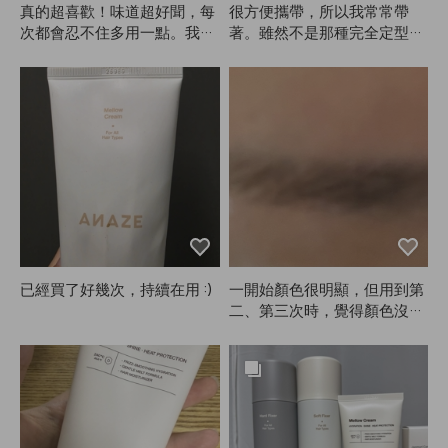
真的超喜歡！味道超好聞，每
很方便攜帶，所以我常常帶
次都會忍不住多用一點。我是
著。雖然不是那種完全定型，
燙髮，擦了這個自然風乾後，
但固定效果還是不錯的。我本
頭髮就像剛做完造型一樣蓬
來就不喜歡太硬的定型，所以
鬆，捲度也超美。真的會一直
對ANAZE很滿意。
回購！拜託ANAZE一定要繼
續生產！沒了它真的不行！😭
😭❤️❤️❤️
已經買了好幾次，持續在用 :)
一開始顏色很明顯，但用到第
二、第三次時，覺得顏色沒那
麼出來了😭 不過對我這種深
色眉毛來說，差別其實很細
微，所以還是回購了。