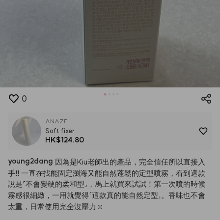
0
ANAZE
Soft fixer
HK$124.80
young2dang
因為是Kiu老師出的產品，完全信任所以直接入
手‼️
一直在找能固定瀏海又能自然蓬鬆的定型噴霧，看到這款
說是「不會變硬的柔和型」，馬上就買來試試！第一次噴的時候
霧感很細緻，一用就覺得「這款真的能自然定型」。香味也不會
太重，日常使用完全沒壓力☺️