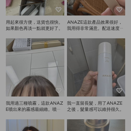
用起來很方便，送貨也很快。
ANAZE這款產品效果很好，
如果顏色再淡一點就更好了。
我用得非常滿意。配送速度也
比想像中快很多，很快就收到
了。整體來說非常滿意，下次
一定會再回購！⭐️
我用過三種噴霧，這款ANAZ
我一直留長髮，用了ANAZE
E噴出來的霧感最細緻。噴的
之後，髮量感可以維持很久。
時候有香味，但香味不會持續
太久（不過噴的時候心情很
好）。我其實噴得滿多的，雖